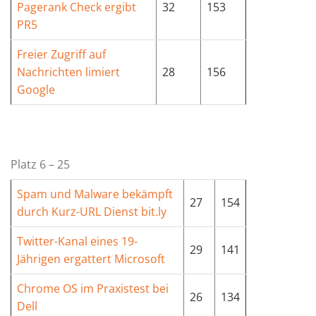
Pagerank Check ergibt
32
153
PR5
Freier Zugriff auf
Nachrichten limiert
28
156
Google
Platz 6 – 25
Spam und Malware bekämpft
27
154
durch Kurz-URL Dienst bit.ly
Twitter-Kanal eines 19-
29
141
Jährigen ergattert Microsoft
Chrome OS im Praxistest bei
26
134
Dell