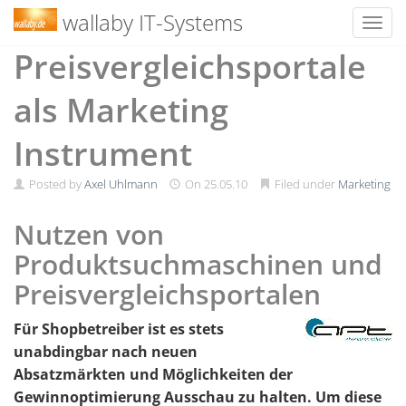
wallaby IT-Systems
Toggl
Skip
Preisvergleichsportale
to
content
als Marketing
Instrument
Posted by
Axel Uhlmann
On
25.05.10
Filed under
Marketing
Nutzen von
Produktsuchmaschinen und
Preisvergleichsportalen
Für Shopbetreiber ist es stets
unabdingbar nach neuen
Absatzmärkten und Möglichkeiten der
Gewinnoptimierung Ausschau zu halten. Um diese