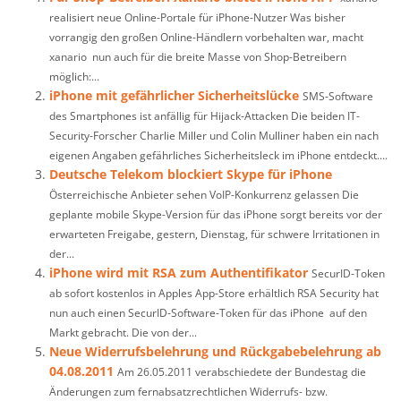
realisiert neue Online-Portale für iPhone-Nutzer Was bisher
vorrangig den großen Online-Händlern vorbehalten war, macht
xanario nun auch für die breite Masse von Shop-Betreibern
möglich:...
iPhone mit gefährlicher Sicherheitslücke
SMS-Software
des Smartphones ist anfällig für Hijack-Attacken Die beiden IT-
Security-Forscher Charlie Miller und Colin Mulliner haben ein nach
eigenen Angaben gefährliches Sicherheitsleck im iPhone entdeckt....
Deutsche Telekom blockiert Skype für iPhone
Österreichische Anbieter sehen VoIP-Konkurrenz gelassen Die
geplante mobile Skype-Version für das iPhone sorgt bereits vor der
erwarteten Freigabe, gestern, Dienstag, für schwere Irritationen in
der...
iPhone wird mit RSA zum Authentifikator
SecurID-Token
ab sofort kostenlos in Apples App-Store erhältlich RSA Security hat
nun auch einen SecurID-Software-Token für das iPhone auf den
Markt gebracht. Die von der...
Neue Widerrufsbelehrung und Rückgabebelehrung ab
04.08.2011
Am 26.05.2011 verabschiedete der Bundestag die
Änderungen zum fernabsatzrechtlichen Widerrufs- bzw.