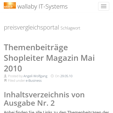
wallaby IT-Systems
Toggl
Skip
to
content
preisvergleichsportal
Schlagwort
Themenbeiträge
Shopleiter Magazin Mai
2010
Posted by
Angeli Wolfgang
On
29.05.10
Filed under
e-Business
Inhaltsverzeichnis von
Ausgabe Nr. 2
Anbei finden Sie alle Links zu den Themenbeiträgen des