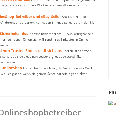
-Fragen stark verunsichert Wie fange ich an? Wie muss ein Shop
ineShop-Betreiber und eBay-Seller
Am 11. Juni 2010
op Änderungen vorgenommen haben Ein magisches Datum der 11.
..
Sicherheitsinfos
Nachholbedarf bei KMU – Aufklärungsarbeit
Internetshopper fühlen sich während ihres Einkaufes in Online-
en den...
 von Trusted Shops zahlt sich aus
Endlich ist es soweit.
l sehen, ob sich diese nun besser eignet auch standhält.
ber können...
e OnlineShop
Endlich halten auch wir, die Autoren, unser Werk
 wirklich gut an, wenn die getane Schreibarbeit in gedruckter
Pa
Onlineshopbetreiber