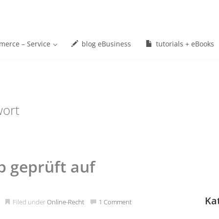
erce – Service
blog eBusiness
tutorials + eBooks
wort
p geprüft auf
Ka
Filed under
Online-Recht
1 Comment