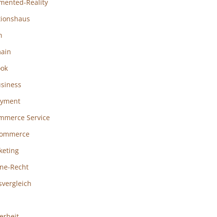
mented-Reality
tionshaus
h
ain
ook
usiness
ayment
mmerce Service
ommerce
keting
ine-Recht
svergleich
erheit