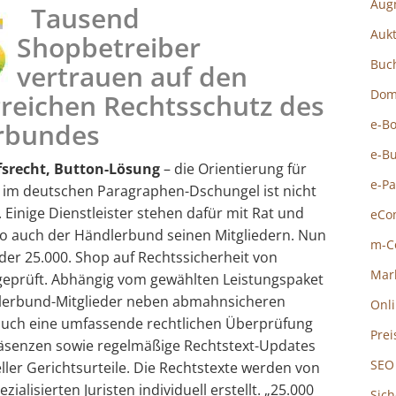
Aug
Tausend
Auk
Shopbetreiber
Buc
vertrauen auf den
Dom
reichen Rechtsschutz des
e-B
rbundes
e-B
fsrecht, Button-Lösung
– die Orientierung für
e-P
 im deutschen Paragraphen-Dschungel ist nicht
 Einige Dienstleister stehen dafür mit Rat und
eCo
 so auch der Händlerbund seinen Mitgliedern. Nun
m-C
der 25.000. Shop auf Rechtssicherheit von
Mar
eprüft. Abhängig vom gewählten Leistungspaket
lerbund-Mitglieder neben abmahnsicheren
Onl
auch eine umfassende rechtlichen Überprüfung
Prei
räsenzen sowie regelmäßige Rechtstext-Updates
SEO
eller Gerichtsurteile. Die Rechtstexte werden von
ezialisierten Juristen individuell erstellt. „25.000
Sich