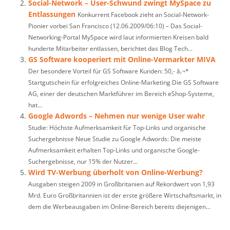
Social-Network – User-Schwund zwingt MySpace zu
Entlassungen
Konkurrent Facebook zieht an Social-Network-
Pionier vorbei San Francisco (12.06.2009/06:10) – Das Social-
Networking-Portal MySpace wird laut informierten Kreisen bald
hunderte Mitarbeiter entlassen, berichtet das Blog Tech...
GS Software kooperiert mit Online-Vermarkter MIVA
Der besondere Vorteil für GS Software Kunden: 50,- â‚¬*
Startgutschein für erfolgreiches Online-Marketing Die GS Software
AG, einer der deutschen Marktführer im Bereich eShop-Systeme,
hat...
Google Adwords – Nehmen nur wenige User wahr
Studie: Höchste Aufmerksamkeit für Top-Links und organische
Suchergebnisse Neue Studie zu Google Adwords: Die meiste
Aufmerksamkeit erhalten Top-Links und organische Google-
Suchergebnisse, nur 15% der Nutzer...
Wird TV-Werbung überholt von Online-Werbung?
Ausgaben steigen 2009 in Großbritanien auf Rekordwert von 1,93
Mrd. Euro Großbritannien ist der erste größere Wirtschaftsmarkt, in
dem die Werbeausgaben im Online-Bereich bereits diejenigen...