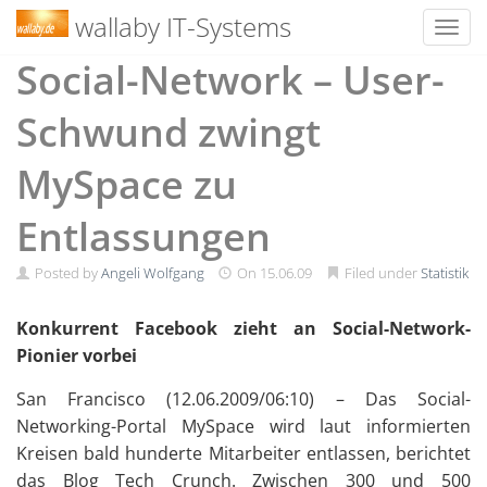
wallaby IT-Systems
Toggl
Skip
Social-Network – User-
to
content
Schwund zwingt
MySpace zu
Entlassungen
Posted by
Angeli Wolfgang
On
15.06.09
Filed under
Statistik
Konkurrent Facebook zieht an Social-Network-
Pionier vorbei
San Francisco (12.06.2009/06:10) – Das Social-
Networking-Portal MySpace wird laut informierten
Kreisen bald hunderte Mitarbeiter entlassen, berichtet
das Blog Tech Crunch. Zwischen 300 und 500