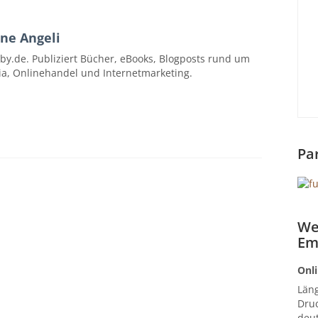
ne Angeli
by.de. Publiziert Bücher, eBooks, Blogposts rund um
ia, Onlinehandel und Internetmarketing.
Pa
We
Em
Onli
Län
Druc
deut