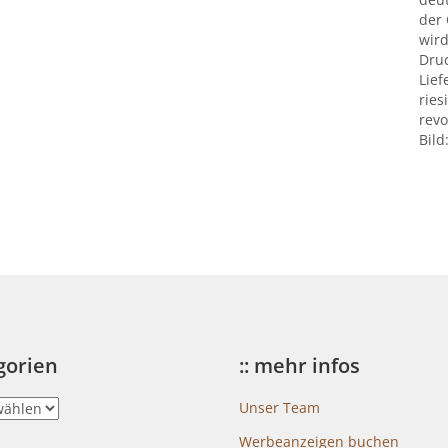
der
wird
Druc
Lief
ries
revo
Bild
egorien
:: mehr infos
Unser Team
Werbeanzeigen buchen