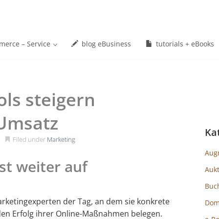
erce – Service
blog eBusiness
tutorials + eBooks
ls steigern
 Umsatz
Ka
Filed under
Marketing
Aug
st weiter auf
Auk
Buc
rketingexperten der Tag, an dem sie konkrete
Dom
den Erfolg ihrer Online-Maßnahmen belegen.