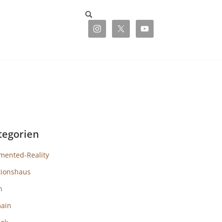
tegorien
mented-Reality
tionshaus
h
ain