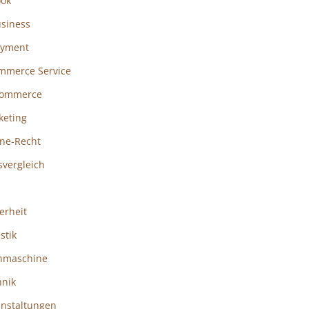
ook
usiness
ayment
mmerce Service
ommerce
keting
ine-Recht
svergleich
erheit
istik
hmaschine
hnik
anstaltungen