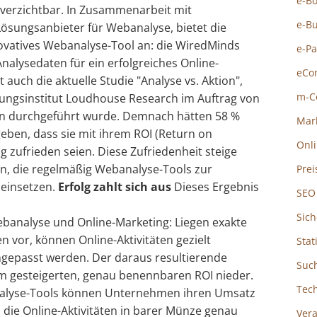
e-B
verzichtbar. In Zusammenarbeit mit
e-B
ösungsanbieter für Webanalyse, bietet die
ovatives Webanalyse-Tool an: die WiredMinds
e-P
Analysedaten für ein erfolgreiches Online-
eCo
 auch die aktuelle Studie "Analyse vs. Aktion",
m-C
ngsinstitut Loudhouse Research im Auftrag von
en durchgeführt wurde. Demnach hätten 58 %
Mar
ben, dass sie mit ihrem ROI (Return on
Onl
g zufrieden seien. Diese Zufriedenheit steige
n, die regelmäßig Webanalyse-Tools zur
Prei
 einsetzen.
Erfolg zahlt sich aus
Dieses Ergebnis
SEO
Sich
nalyse und Online-Marketing: Liegen exakte
 vor, können Online-Aktivitäten gezielt
Stat
ngepasst werden. Der daraus resultierende
Suc
nem gesteigerten, genau benennbaren ROI nieder.
Tec
nalyse-Tools können Unternehmen ihren Umsatz
 die Online-Aktivitäten in barer Münze genau
Ver