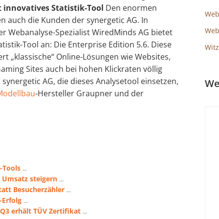
t innovatives Statistik-Tool
Den enormen
Web
n auch die Kunden der synergetic AG. In
Webs
r Webanalyse-Spezialist WiredMinds AG bietet
tistik-Tool an: Die Enterprise Edition 5.6. Diese
Witz
rt „klassische“ Online-Lösungen wie Websites,
aming Sites auch bei hohen Klickraten völlig
 synergetic AG, die dieses Analysetool einsetzen,
We
Modellbau
-Hersteller Graupner und der
-Tools
...
 Umsatz steigern
...
tatt Besucherzähler
...
-Erfolg
...
3 erhält TÜV Zertifikat
...