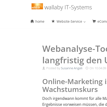
Menu
wallaby IT-Systems
home
Website-Service
eComm
Skip
to
content
Webanalyse-Too
langfristig den
Posted by
Susanne Angeli
On
10.04.09
Online-Marketing i
Wachstumskurs
Doch irgendwann kommt für alle Ma
Ergebnisse vorweisen müssen, die 