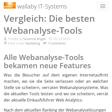
wallaby IT-Systems
Toggl
Skip
Vergleich: Die besten
to
content
Webanalyse-Tools
Posted by
Susanne Angeli
On
23.09.09
Filed under
Marketing
7 Comments
Alle Webanalyse-Tools
bekamen neue Features
Was die Besucher auf dem eigenen Internetauftritt
machen, wo sie die Seite verlassen oder an welchen
Stelle sie scheitern, verraten Webanalysesysteme. Was
die aktuellen Tools leisten und wo sie scheitern, verrät
der aktuelle Einkaufsführer Web Analytics.
Nach dem aktuellen Ranking der Webanalyselösungen