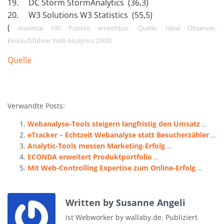
19. DC Storm StormAnalytics (36,3)
20. W3 Solutions W3 Statistics (55,5)
(
maximal 100 Punkte erreichbar. Quelle: Ideal Observer,
Einkaufsführer Web Analytics 2009)
Quelle
Verwandte Posts:
Webanalyse-Tools steigern langfristig den Umsatz
...
eTracker – Echtzeit Webanalyse statt Besucherzähler
...
Analytic-Tools messen Marketing-Erfolg
...
ECONDA erweitert Produktportfolio
...
Mit Web-Controlling Expertise zum Online-Erfolg
...
Written by
Susanne Angeli
ist Webworker by wallaby.de. Publiziert