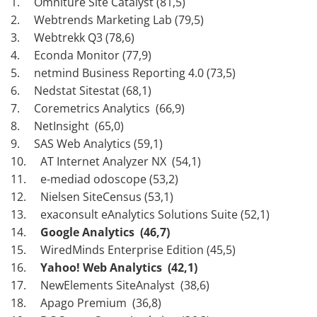
1. Omniture Site Catalyst (81,5)
2. Webtrends Marketing Lab (79,5)
3. Webtrekk Q3 (78,6)
4. Econda Monitor (77,9)
5. netmind Business Reporting 4.0 (73,5)
6. Nedstat Sitestat (68,1)
7. Coremetrics Analytics (66,9)
8. NetInsight (65,0)
9. SAS Web Analytics (59,1)
10. AT Internet Analyzer NX (54,1)
11. e-mediad odoscope (53,2)
12. Nielsen SiteCensus (53,1)
13. exaconsult eAnalytics Solutions Suite (52,1)
14.
Google Analytics (46,7)
15. WiredMinds Enterprise Edition (45,5)
16.
Yahoo! Web Analytics (42,1)
17. NewElements SiteAnalyst (38,6)
18. Apago Premium (36,8)