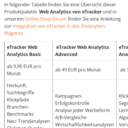
In folgender Tabelle finden Sie eine Übersicht dieser
Produktpalette
Web Analytics von eTracker
und in
unserem
Online Shop Forum
finden Sie eine Anleitung
zur
Integration von eTracker in das Shopsytem
Magento
eTracker
Web
eTracker
Web Analytics
eTr
Analytics Basic
Advanced
Ana
ab 9,90 EUR pro
ab 49 EUR pro Monat
ab 
Monat
Herkunft,
Suchbegriffe
Kampagnen-
Kli
Klickpfade
Erfolgskontrolle
Seg
Branchen-
Analyse jeder Werbeform
Lern
Benchmarks
A/B-Vergleiche
Alg
Neu: Trendanalysen
Wirtschaftlichkeitsanalysen
Ver