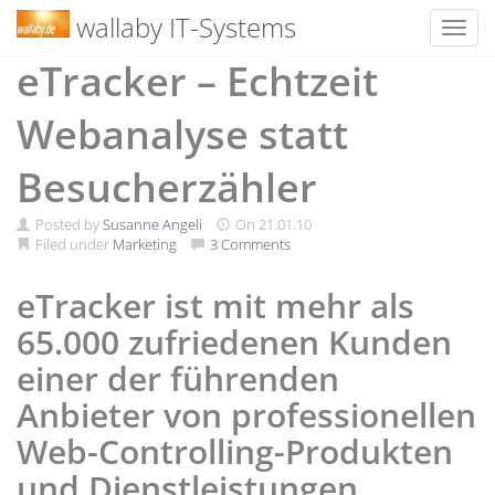
wallaby IT-Systems
Toggl
Skip
eTracker – Echtzeit
to
content
Webanalyse statt
Besucherzähler
Posted by
Susanne Angeli
On
21.01.10
Filed under
Marketing
3 Comments
eTracker ist mit mehr als
65.000 zufriedenen Kunden
einer der führenden
Anbieter von professionellen
Web-Controlling-Produkten
und Dienstleistungen.