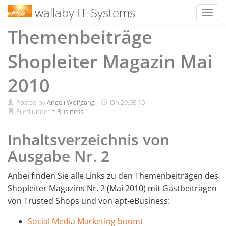
wallaby IT-Systems
Toggl
Skip
Themenbeiträge
to
content
Shopleiter Magazin Mai
2010
Posted by
Angeli Wolfgang
On
29.05.10
Filed under
e-Business
Inhaltsverzeichnis von
Ausgabe Nr. 2
Anbei finden Sie alle Links zu den Themenbeiträgen des
Shopleiter Magazins Nr. 2 (Mai 2010) mit Gastbeiträgen
von Trusted Shops und von apt-eBusiness:
Social Media Marketing boomt