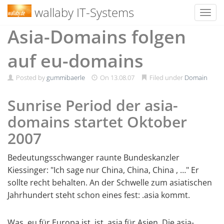
wallaby IT-Systems
Toggl
Skip
Asia-Domains folgen
to
content
auf eu-domains
Posted by
gummibaerle
On
13.08.07
Filed under
Domain
Sunrise Period der asia-
domains startet Oktober
2007
Bedeutungsschwanger raunte Bundeskanzler
Kiessinger: "Ich sage nur China, China, China , …" Er
sollte recht behalten. An der Schwelle zum asiatischen
Jahrhundert steht schon eines fest: .asia kommt.
Was .eu für Europa ist, ist .asia für Asien. Die asia-