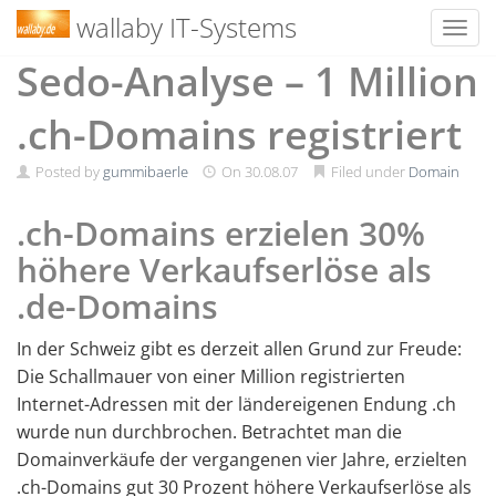
wallaby IT-Systems
Toggl
Skip
Sedo-Analyse – 1 Million
to
content
.ch-Domains registriert
Posted by
gummibaerle
On
30.08.07
Filed under
Domain
.ch-Domains erzielen 30%
höhere Verkaufserlöse als
.de-Domains
In der Schweiz gibt es derzeit allen Grund zur Freude:
Die Schallmauer von einer Million registrierten
Internet-Adressen mit der ländereigenen Endung .ch
wurde nun durchbrochen. Betrachtet man die
Domainverkäufe der vergangenen vier Jahre, erzielten
.ch-Domains gut 30 Prozent höhere Verkaufserlöse als