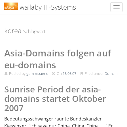
wallaby IT-Systems
Toggl
Skip
to
content
korea
Schlagwort
Asia-Domains folgen auf
eu-domains
Posted by
gummibaerle
On
13.08.07
Filed under
Domain
Sunrise Period der asia-
domains startet Oktober
2007
Bedeutungsschwanger raunte Bundeskanzler
Kiessinger: "Ich sage nur China, China, China , …" Er