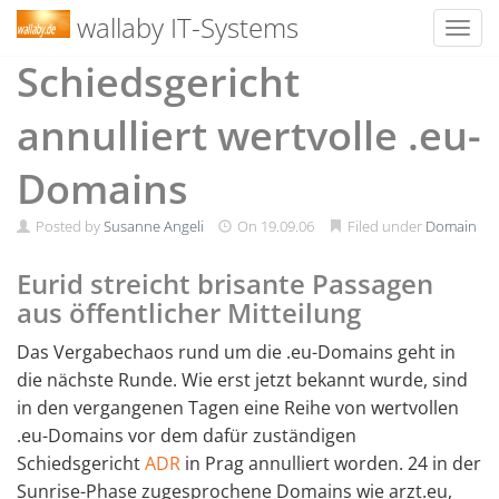
wallaby IT-Systems
Toggl
Skip
Schiedsgericht
to
content
annulliert wertvolle .eu-
Domains
Posted by
Susanne Angeli
On
19.09.06
Filed under
Domain
Eurid streicht brisante Passagen
aus öffentlicher Mitteilung
Das Vergabechaos rund um die .eu-Domains geht in
die nächste Runde. Wie erst jetzt bekannt wurde, sind
in den vergangenen Tagen eine Reihe von wertvollen
.eu-Domains vor dem dafür zuständigen
Schiedsgericht
ADR
in Prag annulliert worden. 24 in der
Sunrise-Phase zugesprochene Domains wie arzt.eu,