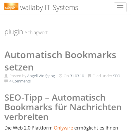
wallaby IT-Systems
Toggl
Skip
to
content
plugin
Schlagwort
Automatisch Bookmarks
setzen
Posted by
Angeli Wolfgang
On
31.03.10
Filed under
SEO
4 Comments
SEO-Tipp – Automatisch
Bookmarks für Nachrichten
verbreiten
Die Web 2.0 Plattform
Onlywire
ermöglicht es Ihnen