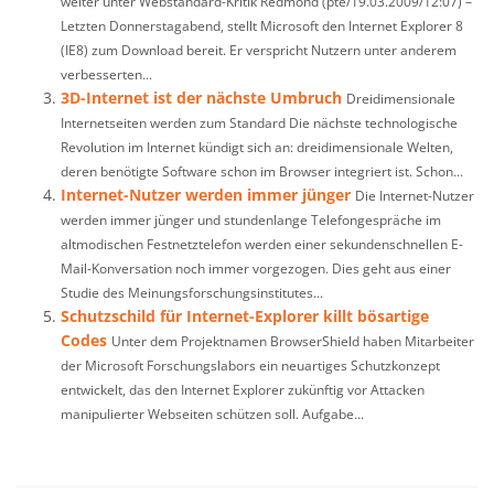
weiter unter Webstandard-Kritik Redmond (pte/19.03.2009/12:07) –
Letzten Donnerstagabend, stellt Microsoft den Internet Explorer 8
(IE8) zum Download bereit. Er verspricht Nutzern unter anderem
verbesserten...
3D-Internet ist der nächste Umbruch
Dreidimensionale
Internetseiten werden zum Standard Die nächste technologische
Revolution im Internet kündigt sich an: dreidimensionale Welten,
deren benötigte Software schon im Browser integriert ist. Schon...
Internet-Nutzer werden immer jünger
Die Internet-Nutzer
werden immer jünger und stundenlange Telefongespräche im
altmodischen Festnetztelefon werden einer sekundenschnellen E-
Mail-Konversation noch immer vorgezogen. Dies geht aus einer
Studie des Meinungsforschungsinstitutes...
Schutzschild für Internet-Explorer killt bösartige
Codes
Unter dem Projektnamen BrowserShield haben Mitarbeiter
der Microsoft Forschungslabors ein neuartiges Schutzkonzept
entwickelt, das den Internet Explorer zukünftig vor Attacken
manipulierter Webseiten schützen soll. Aufgabe...