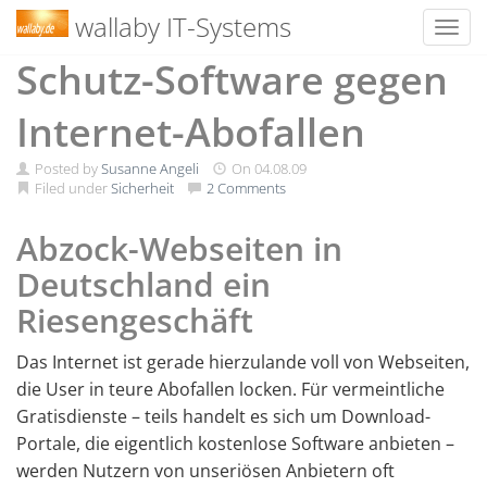
wallaby IT-Systems
Toggl
Skip
Schutz-Software gegen
to
content
Internet-Abofallen
Posted by
Susanne Angeli
On
04.08.09
Filed under
Sicherheit
2 Comments
Abzock-Webseiten in
Deutschland ein
Riesengeschäft
Das Internet ist gerade hierzulande voll von Webseiten,
die User in teure Abofallen locken. Für vermeintliche
Gratisdienste – teils handelt es sich um Download-
Portale, die eigentlich kostenlose Software anbieten –
werden Nutzern von unseriösen Anbietern oft