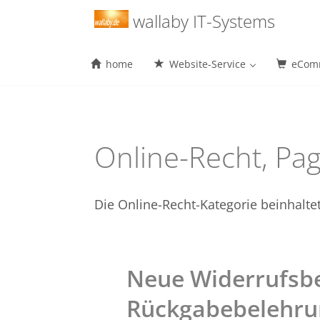
Menu
wallaby IT-Systems
home
Website-Service
eComm
Skip
to
content
Online-Recht, Pa
Die Online-Recht-Kategorie beinhalt
Neue Widerrufsb
Rückgabebelehrun