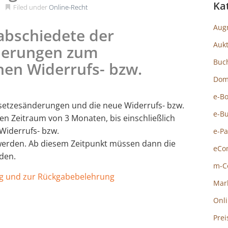
Ka
Filed under
Online-Recht
Aug
abschiedete
der
Auk
derungen zum
Buc
hen Widerrufs- bzw.
Dom
e-B
setzesänderungen und die neue Widerrufs- bzw.
e-B
en Zeitraum von 3 Monaten, bis einschließlich
Widerrufs- bzw.
e-P
rden. Ab diesem Zeitpunkt müssen dann die
eCo
den.
m-C
g und zur Rückgabebelehrung
Mar
Onl
Prei