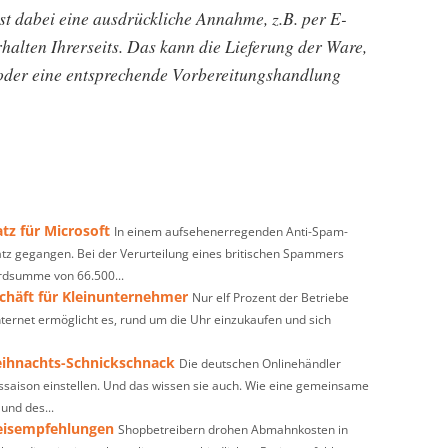
t dabei eine ausdrückliche Annahme, z.B. per E-
halten Ihrerseits. Das kann die Lieferung der Ware,
 oder eine entsprechende Vorbereitungshandlung
tz für Microsoft
In einem aufsehenerregenden Anti-Spam-
latz gegangen. Bei der Verurteilung eines britischen Spammers
dsumme von 66.500...
schäft für Kleinunternehmer
Nur elf Prozent der Betriebe
nternet ermöglicht es, rund um die Uhr einzukaufen und sich
eihnachts-Schnickschnack
Die deutschen Onlinehändler
tssaison einstellen. Und das wissen sie auch. Wie eine gemeinsame
nd des...
reisempfehlungen
Shopbetreibern drohen Abmahnkosten in