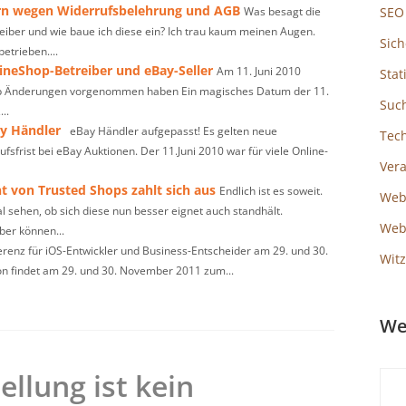
rn wegen Widerrufsbelehrung und AGB
Was besagt die
SEO
eiber und wie baue ich diese ein? Ich trau kaum meinen Augen.
Sich
etrieben....
ineShop-Betreiber und eBay-Seller
Am 11. Juni 2010
Stat
op Änderungen vorgenommen haben Ein magisches Datum der 11.
Suc
..
y Händler
eBay Händler aufgepasst! Es gelten neue
Tec
sfrist bei eBay Auktionen. Der 11.Juni 2010 war für viele Online-
Ver
 von Trusted Shops zahlt sich aus
Endlich ist es soweit.
Web
l sehen, ob sich diese nun besser eignet auch standhält.
Webs
ber können...
renz für iOS-Entwickler und Business-Entscheider am 29. und 30.
Witz
n findet am 29. und 30. November 2011 zum...
We
ellung ist kein