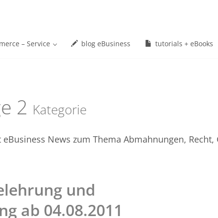
erce – Service
blog eBusiness
tutorials + eBooks
ge
2
Kategorie
et eBusiness News zum Thema Abmahnungen, Recht, Ge
elehrung und
g ab 04.08.2011