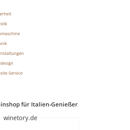
erheit
istik
hmaschine
hnik
anstaltungen
design
ite-Service
inshop für Italien-Genießer
winetory.de