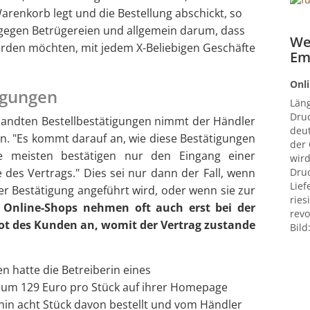
arenkorb legt und die Bestellung abschickt, so
z gegen Betrügereien und allgemein darum, dass
We
rden möchten, mit jedem X-Beliebigen Geschäfte
Em
Onli
tigungen
Län
Druc
sandten Bestellbestätigungen nimmt der Händler
deut
n. "Es kommt darauf an, wie diese Bestätigungen
der
Die meisten bestätigen nur den Eingang einer
wird
 des Vertrags." Dies sei nur dann der Fall, wenn
Druc
Lief
er Bestätigung angeführt wird, oder wenn sie zur
ries
.
Online-Shops nehmen oft auch erst bei der
revo
t des Kunden an, womit der Vertrag zustande
Bild
 hatte die Betreiberin eines
 um 129 Euro pro Stück auf ihrer Homepage
hin acht Stück davon bestellt und vom Händler