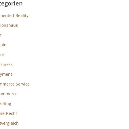
tegorien
mented-Reality
tionshaus
h
ain
ook
usiness
ayment
mmerce Service
ommerce
keting
ine-Recht
svergleich