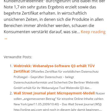
Kundenzufriedenheit“ durchgeführt und dabei mit der
Note 1,7 ein sehr gutes Ergebnis erzielt sowie das
begehrte Zertifikat erhalten. In wirtschaftlich
unsicheren Zeiten, in denen sich die Produkte in allen
Bereichen immer ähnlicher werden, schauen die
Konsumenten verstärkt darauf, was sie…
Keep reading
→
Verwandte Posts:
Webtrekk: Webanalyse-Software Q3 erhält TÜV
Zertifikat
Offizielles Zertifikat für vorbildlichen Datenschutz
Prüfsiegel – Geprüfter Datenschutz – belegt
Datenschutzkonformität und Sicherheit Die Berliner Webtrekk
GmbH erhält für ihr Webanalyse-Tool Webtrekk Q3 das...
Wall Street Journal plant Micropayment-Modell
Nutzer
sollen „angemessenen Betrag“ für einzelne Online-Inhalte zahlen
New York (pte/11.05.2009/10:40) – Das Wall Street Journal (WSJ)
http://online.wsj.com wird noch in diesem Jahr damit beginnen,...