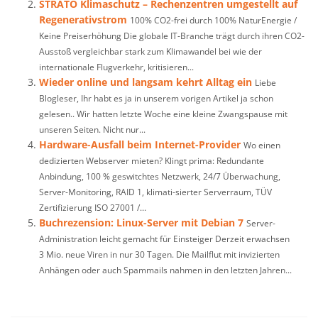
STRATO Klimaschutz – Rechenzentren umgestellt auf
Regenerativstrom
100% CO2-frei durch 100% NaturEnergie /
Keine Preiserhöhung Die globale IT-Branche trägt durch ihren CO2-
Ausstoß vergleichbar stark zum Klimawandel bei wie der
internationale Flugverkehr, kritisieren...
Wieder online und langsam kehrt Alltag ein
Liebe
Blogleser, Ihr habt es ja in unserem vorigen Artikel ja schon
gelesen.. Wir hatten letzte Woche eine kleine Zwangspause mit
unseren Seiten. Nicht nur...
Hardware-Ausfall beim Internet-Provider
Wo einen
dedizierten Webserver mieten? Klingt prima: Redundante
Anbindung, 100 % geswitchtes Netzwerk, 24/7 Überwachung,
Server-Monitoring, RAID 1, klimati-sierter Serverraum, TÜV
Zertifizierung ISO 27001 /...
Buchrezension: Linux-Server mit Debian 7
Server-
Administration leicht gemacht für Einsteiger Derzeit erwachsen
3 Mio. neue Viren in nur 30 Tagen. Die Mailflut mit invizierten
Anhängen oder auch Spammails nahmen in den letzten Jahren...