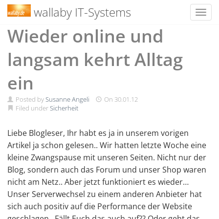
wallaby IT-Systems
Toggl
Skip
Wieder online und
to
content
langsam kehrt Alltag
ein
Posted by
Susanne Angeli
On
30.01.12
Filed under
Sicherheit
Liebe Blogleser, Ihr habt es ja in unserem vorigen
Artikel ja schon gelesen.. Wir hatten letzte Woche eine
kleine Zwangspause mit unseren Seiten. Nicht nur der
Blog, sondern auch das Forum und unser Shop waren
nicht am Netz.. Aber jetzt funktioniert es wieder…
Unser Serverwechsel zu einem anderen Anbieter hat
sich auch positiv auf die Performance der Website
geschlagen.. Fällt Euch das auch auf?? Oder geht das