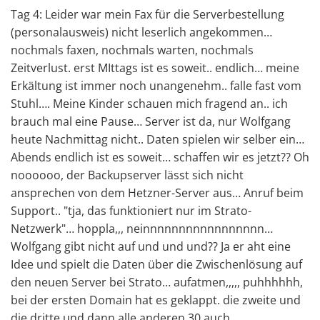
Tag 4: Leider war mein Fax für die Serverbestellung
(personalausweis) nicht leserlich angekommen…
nochmals faxen, nochmals warten, nochmals
Zeitverlust. erst MIttags ist es soweit.. endlich… meine
Erkältung ist immer noch unangenehm.. falle fast vom
Stuhl…. Meine Kinder schauen mich fragend an.. ich
brauch mal eine Pause… Server ist da, nur Wolfgang
heute Nachmittag nicht.. Daten spielen wir selber ein…
Abends endlich ist es soweit… schaffen wir es jetzt?? Oh
noooooo, der Backupserver lässt sich nicht
ansprechen von dem Hetzner-Server aus… Anruf beim
Support.. "tja, das funktioniert nur im Strato-
Netzwerk"… hoppla,,, neinnnnnnnnnnnnnnnnn…
Wolfgang gibt nicht auf und und und?? Ja er aht eine
Idee und spielt die Daten über die Zwischenlösung auf
den neuen Server bei Strato… aufatmen,,,,, puhhhhhh,
bei der ersten Domain hat es geklappt. die zweite und
die dritte und dann alle anderen 30 auch….