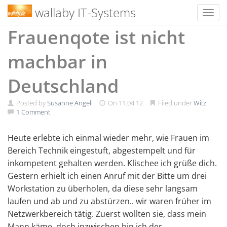
wallaby IT-Systems
Toggl
Skip
Frauenqote ist nicht
to
content
machbar in
Deutschland
Posted by
Susanne Angeli
On
11.04.12
Filed under
Witz
1 Comment
Heute erlebte ich einmal wieder mehr, wie Frauen im
Bereich Technik eingestuft, abgestempelt und für
inkompetent gehalten werden. Klischee ich grüße dich.
Gestern erhielt ich einen Anruf mit der Bitte um drei
Workstation zu überholen, da diese sehr langsam
laufen und ab und zu abstürzen.. wir waren früher im
Netzwerkbereich tätig. Zuerst wollten sie, dass mein
Mann käme, doch inzwischen bin ich der