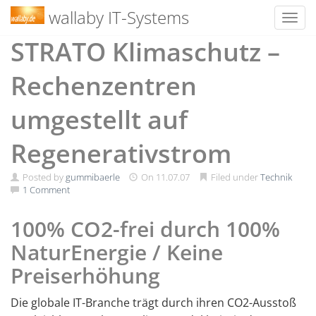
wallaby IT-Systems
Toggl
Skip
STRATO Klimaschutz –
to
content
Rechenzentren
umgestellt auf
Regenerativstrom
Posted by
gummibaerle
On
11.07.07
Filed under
Technik
1 Comment
100% CO2-frei durch 100%
NaturEnergie / Keine
Preiserhöhung
Die globale IT-Branche trägt durch ihren CO2-Ausstoß