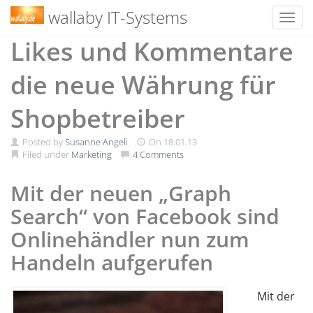
wallaby IT-Systems
Toggl
Skip
Likes und Kommentare
to
content
die neue Währung für
Shopbetreiber
Posted by
Susanne Angeli
On
18.01.13
Filed under
Marketing
4 Comments
Mit der neuen „Graph
Search“ von Facebook sind
Onlinehändler nun zum
Handeln aufgerufen
Mit der