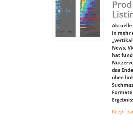
Prod
Listi
Aktuelle
in mehr 
„vertikal
News, Vi
hat fun
Nutzerve
das Ende
oben lin
Suchmas
Formate 
Ergebnis
Keep rea