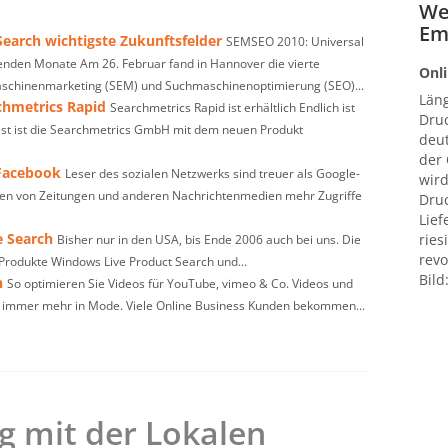
We
Em
earch wichtigste Zukunftsfelder
SEMSEO 2010: Universal
en Monate Am 26. Februar fand in Hannover die vierte
Onli
chinenmarketing (SEM) und Suchmaschinenoptimierung (SEO)...
Län
chmetrics Rapid
Searchmetrics Rapid ist erhältlich Endlich ist
Druc
est ist die Searchmetrics GmbH mit dem neuen Produkt
deut
der
 Facebook
Leser des sozialen Netzwerks sind treuer als Google-
wird
en von Zeitungen und anderen Nachrichtenmedien mehr Zugriffe
Druc
Lief
e Search
ries
Bisher nur in den USA, bis Ende 2006 auch bei uns. Die
revo
Produkte Windows Live Product Search und...
Bild
n
So optimieren Sie Videos für YouTube, vimeo & Co. Videos und
 immer mehr in Mode. Viele Online Business Kunden bekommen...
 mit der Lokalen