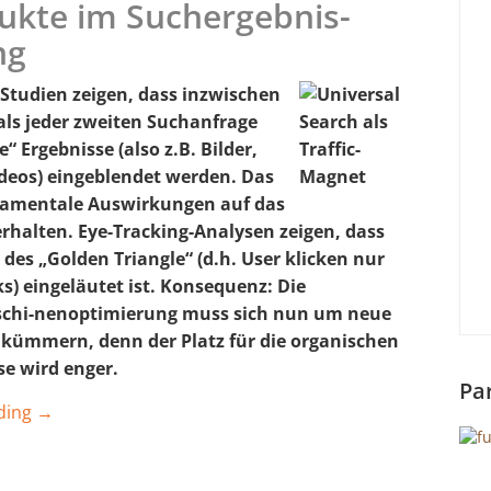
ukte im Suchergebnis-
ng
 Studien zeigen, dass inzwischen
als jeder zweiten Suchanfrage
e“ Ergebnisse (also z.B. Bilder,
deos) eingeblendet werden. Das
damentale Auswirkungen auf das
rhalten. Eye-Tracking-Analysen zeigen, dass
 des „Golden Triangle“ (d.h. User klicken nur
ks) eingeläutet ist. Konsequenz: Die
chi-nenoptimierung muss sich nun um neue
kümmern, denn der Platz für die organischen
se wird enger.
Pa
ding →