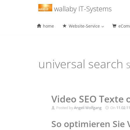
Menu
wallaby IT-Systems
home
Website-Service
eComm
Skip
to
content
universal search
S
Video SEO Texte o
Posted by
Angeli Wolfgang
On
11.02.1
So optimieren Sie 