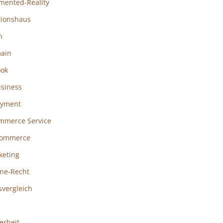
mented-Reality
tionshaus
h
ain
ook
usiness
ayment
mmerce Service
ommerce
keting
ine-Recht
svergleich
erheit