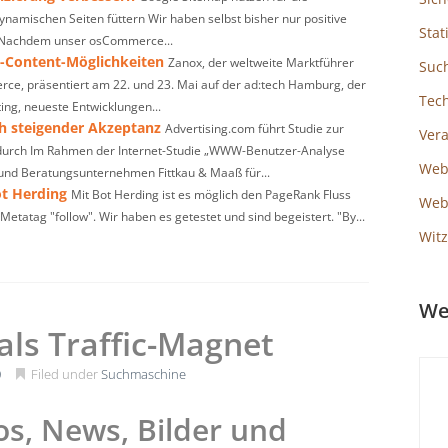
amischen Seiten füttern Wir haben selbst bisher nur positive
Stat
 Nachdem unser osCommerce...
o-Content-Möglichkeiten
Zanox, der weltweite Marktführer
Suc
rce, präsentiert am 22. und 23. Mai auf der ad:tech Hamburg, der
Tec
ing, neueste Entwicklungen...
ch steigender Akzeptanz
Advertising.com führt Studie zur
Ver
durch Im Rahmen der Internet-Studie „WWW-Benutzer-Analyse
Web
und Beratungsunternehmen Fittkau & Maaß für...
t Herding
Mit Bot Herding ist es möglich den PageRank Fluss
Webs
 Metatag "follow". Wir haben es getestet und sind begeistert. "By...
Witz
We
als Traffic-Magnet
0
Filed under
Suchmaschine
os, News, Bilder und