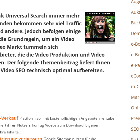
Aug
Auk
k Universal Search immer mehr
Buc
unden bekommen sehr viel Traffic
 andere. Jedoch befolgen einige
Dom
ie Grundregeln, um ein Video
e-B
deo Markt tummeln sich
bieter, die die Video Produktion und Video
e-B
n. Der folgende Themenbeitrag liefert Ihnen
e-P
n Video SEO-technisch optimal aufbereiten.
eCo
m-C
Mar
Onl
-Verkauf
Prei
Plattform soll mit kostenpflichtigen Angeboten rentabel
iert ihren Nutzern künftig Videos zum Download. Eigenen
SEO
re Inhalte...
izierung verbessern
Google Sitemap nutzen für die
Sich