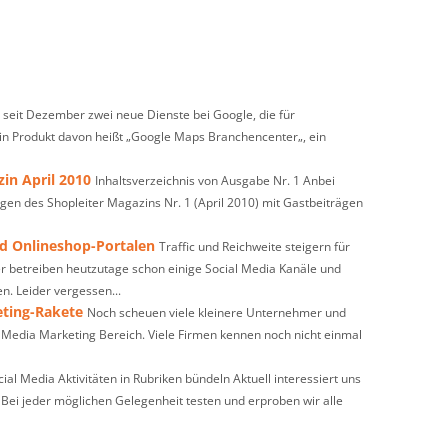
n seit Dezember zwei neue Dienste bei Google, die für
Ein Produkt davon heißt „Google Maps Branchencenter„, ein
in April 2010
Inhaltsverzeichnis von Ausgabe Nr. 1 Anbei
ägen des Shopleiter Magazins Nr. 1 (April 2010) mit Gastbeiträgen
nd Onlineshop-Portalen
Traffic und Reichweite steigern für
 betreiben heutzutage schon einige Social Media Kanäle und
n. Leider vergessen...
eting-Rakete
Noch scheuen viele kleinere Unternehmer und
l Media Marketing Bereich. Viele Firmen kennen noch nicht einmal
cial Media Aktivitäten in Rubriken bündeln Aktuell interessiert uns
 Bei jeder möglichen Gelegenheit testen und erproben wir alle