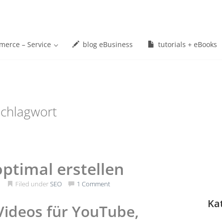
erce – Service
blog eBusiness
tutorials + eBooks
chlagwort
ptimal erstellen
1
Filed under
SEO
1 Comment
Ka
Videos für YouTube,