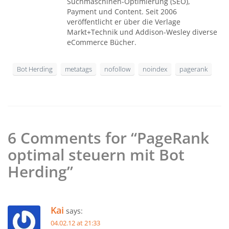
Suchmaschinen-Optimierung (SEO),
Payment und Content. Seit 2006
veröffentlicht er über die Verlage
Markt+Technik und Addison-Wesley diverse
eCommerce Bücher.
Bot Herding
metatags
nofollow
noindex
pagerank
6 Comments for “PageRank
optimal steuern mit Bot
Herding”
Kai
says:
04.02.12 at 21:33