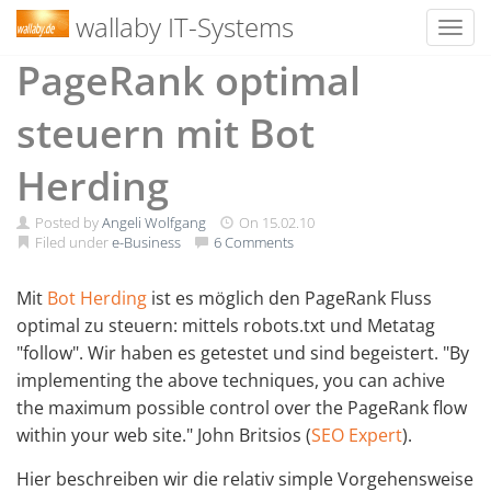
wallaby IT-Systems
Toggl
Skip
PageRank optimal
to
content
steuern mit Bot
Herding
Posted by
Angeli Wolfgang
On
15.02.10
Filed under
e-Business
6 Comments
Mit
Bot Herding
ist es möglich den PageRank Fluss
optimal zu steuern: mittels robots.txt und Metatag
"follow". Wir haben es getestet und sind begeistert. "By
implementing the above techniques, you can achive
the maximum possible control over the PageRank flow
within your web site." John Britsios (
SEO Expert
).
Hier beschreiben wir die relativ simple Vorgehensweise