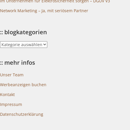
Im Unternehmen für Elektrosicherheit sorgen – DGUV V3
Network Marketing – Ja, mit seriösem Partner
:: blogkategorien
::
blogkategorien
:: mehr infos
Unser Team
Werbeanzeigen buchen
Kontakt
Impressum
Datenschutzerklärung