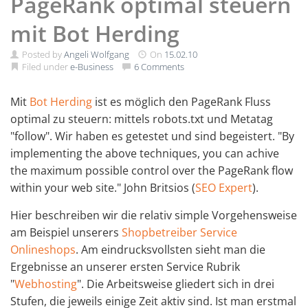
PageRank optimal steuern
mit Bot Herding
Posted by
Angeli Wolfgang
On
15.02.10
Filed under
e-Business
6 Comments
Mit
Bot Herding
ist es möglich den PageRank Fluss
optimal zu steuern: mittels robots.txt und Metatag
"follow". Wir haben es getestet und sind begeistert. "By
implementing the above techniques, you can achive
the maximum possible control over the PageRank flow
within your web site." John Britsios (
SEO Expert
).
Hier beschreiben wir die relativ simple Vorgehensweise
am Beispiel unserers
Shopbetreiber Service
Onlineshops
. Am eindrucksvollsten sieht man die
Ergebnisse an unserer ersten Service Rubrik
"
Webhosting
". Die Arbeitsweise gliedert sich in drei
Stufen, die jeweils einige Zeit aktiv sind. Ist man erstmal