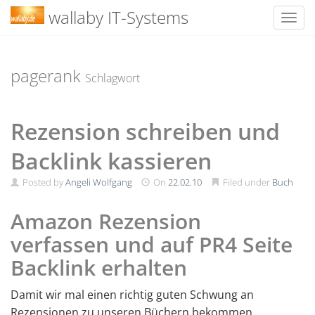
wallaby IT-Systems
Toggl
Skip
to
content
pagerank
Schlagwort
Rezension schreiben und
Backlink kassieren
Posted by
Angeli Wolfgang
On
22.02.10
Filed under
Buch
Amazon Rezension
verfassen und auf PR4 Seite
Backlink erhalten
Damit wir mal einen richtig guten Schwung an
Rezensionen zu unseren Büchern bekommen,