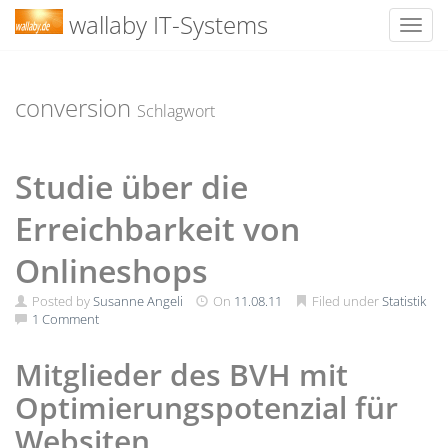
wallaby IT-Systems
Toggl
Skip
to
content
conversion
Schlagwort
Studie über die
Erreichbarkeit von
Onlineshops
Posted by
Susanne Angeli
On
11.08.11
Filed under
Statistik
1 Comment
Mitglieder des BVH mit
Optimierungspotenzial für
Websiten