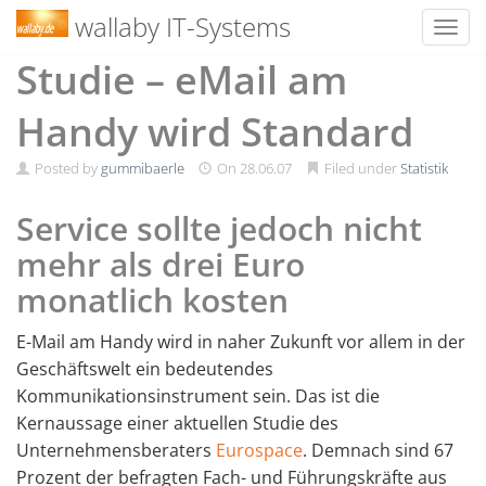
wallaby IT-Systems
Toggl
Skip
Studie – eMail am
to
content
Handy wird Standard
Posted by
gummibaerle
On
28.06.07
Filed under
Statistik
Service sollte jedoch nicht
mehr als drei Euro
monatlich kosten
E-Mail am Handy wird in naher Zukunft vor allem in der
Geschäftswelt ein bedeutendes
Kommunikationsinstrument sein. Das ist die
Kernaussage einer aktuellen Studie des
Unternehmensberaters
Eurospace
. Demnach sind 67
Prozent der befragten Fach- und Führungskräfte aus