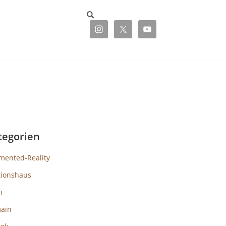
tegorien
mented-Reality
tionshaus
h
ain