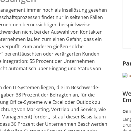
-Management immer noch als Insellösung gesehen
eschäftsprozessen findet nur in seltenen Fällen
ternehmen berücksichtigen beispielsweise
chwerden nicht bei der Auswahl von Kontakten
ternehmen laufen zum einen Gefahr, dass ein
s verpufft. Zum anderen gießen solche
uer“ bei enttäuschten oder verärgerten Kunden.
nde Integration: 55 Prozent der Unternehmen
Pa
nicht automatisch über Eingang und Status von
n den IT-Systemen liegen, die im Beschwerde-
We
aben 38 Prozent der Befragten an, für die
Em
g Office-Systeme wie Excel oder Outlook zu
chtung von Marketing, Vertrieb und Service, wie
Onli
 Management) fordert, ist auf dieser Basis kaum
Län
, dass 36 Prozent der Unternehmen Beschwerden
Druc
deut