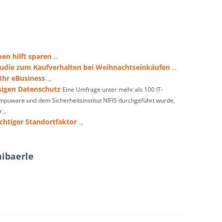
en hilft sparen
...
Studie zum Kaufverhalten bei Weihnachtseinkäufen
...
Ihr eBusiness
...
sigen Datenschutz
Eine Umfrage unter mehr als 100 IT-
puware und dem Sicherheitsinstitut NIFIS durchgeführt wurde,
...
ichtiger Standortfaktor
...
ibaerle