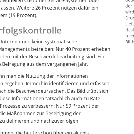
ividuellen Customer Service-Systemen oder
der
rfassen. Weitere 26 Prozent nutzen dafür ein
wird
em (19 Prozent).
Druc
Lief
folgskontrolle
ries
revo
n Unternehmen keine systematische
Bild
-Managements betreiben: Nur 40 Prozent erheben
unden mit der Beschwerdebearbeitung sind. Ein
ie Befragung aus dem vergangenen Jahr.
 wenn man die Nutzung der Informationen
en ergeben: Immerhin identifizieren und erfassen
sch die Beschwerdeursachen. Das Bild trübt sich
diese Informationen tatsächlich auch zu Rate
rozesse zu verbessern: Nur 59 Prozent der
die Maßnahmen zur Beseitigung der
u definieren und nachzuverfolgen.
hmen, die heute schon über ein aktives