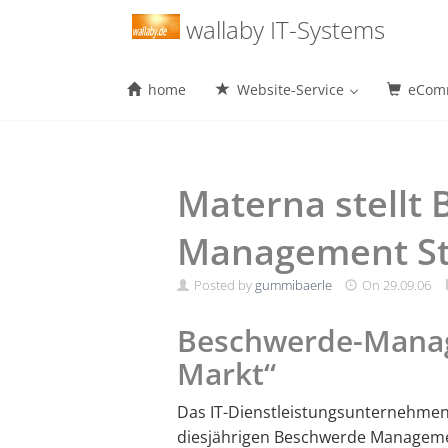
Menu
wallaby IT-Systems
home
Website-Service
eComm
Skip
to
content
Materna stellt
Management St
Posted by
gummibaerle
On
29.09.06
Beschwerde-Manag
Markt“
Das IT-Dienstleistungsunternehmen
diesjährigen Beschwerde Manageme