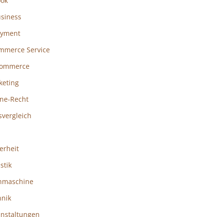
ook
usiness
ayment
mmerce Service
ommerce
keting
ine-Recht
svergleich
erheit
istik
hmaschine
hnik
anstaltungen