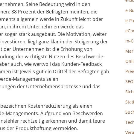
e-B
ternehmen. Seine Bedeutung wird in den
e-B
en: 88 Prozent der Befragten meinten, die
ents allgemein werde in Zukunft leicht oder
e-P
 an, in ihrem Unternehmen werde das
eCo
sogar stark ausgebaut. Die Motivation, weiter
m-C
estieren, liegt ganz klar in der Steigerung der
nt der Unternehmen ist die Erhöhung von
Mar
ndung der wichtigste Nutzen des Beschwerde-
Onl
aber auch, wie wertvoll das Kunden-Feedback
en ist: Jeweils gut ein Drittel der Befragten gab
Prei
hwerde-Managements seien
SEO
erungen der Unternehmensprozesse und das
Sich
Stat
bezeichnen Kostenreduzierung als einen
Suc
rde-Managements. Aufgrund von Beschwerden
onsfehler rechtzeitig erkennen und damit teure
Tec
us der Produkthaftung vermeiden.
Ver