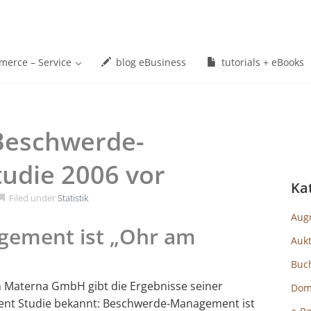
erce – Service
blog eBusiness
tutorials + eBooks
 Beschwerde-
udie 2006 vor
Ka
Filed under
Statistik
Aug
ement ist „Ohr am
Auk
Buc
 Materna GmbH gibt die Ergebnisse seiner
Dom
nt Studie bekannt: Beschwerde-Management ist