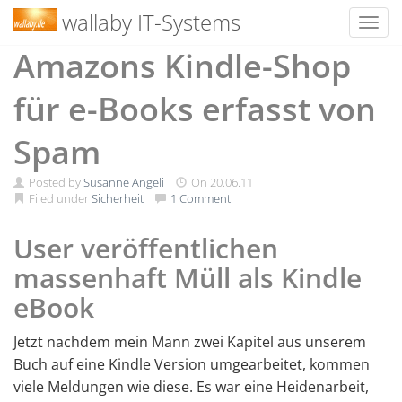
wallaby IT-Systems
Toggl
Skip
Amazons Kindle-Shop
to
content
für e-Books erfasst von
Spam
Posted by
Susanne Angeli
On
20.06.11
Filed under
Sicherheit
1 Comment
User veröffentlichen
massenhaft Müll als Kindle
eBook
Jetzt nachdem mein Mann zwei Kapitel aus unserem
Buch auf eine Kindle Version umgearbeitet, kommen
viele Meldungen wie diese. Es war eine Heidenarbeit,