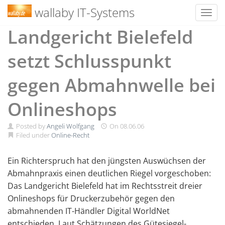
wallaby IT-Systems
Toggl
Skip
Landgericht Bielefeld
to
content
setzt Schlusspunkt
gegen Abmahnwelle bei
Onlineshops
Posted by
Angeli Wolfgang
On
08.06.06
Filed under
Online-Recht
Ein Richterspruch hat den jüngsten Auswüchsen der
Abmahnpraxis einen deutlichen Riegel vorgeschoben:
Das Landgericht Bielefeld hat im Rechtsstreit dreier
Onlineshops für Druckerzubehör gegen den
abmahnenden IT-Händler Digital WorldNet
entschieden. Laut Schätzungen des Gütesiegel-