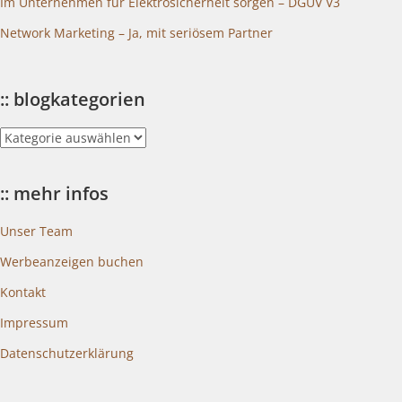
Im Unternehmen für Elektrosicherheit sorgen – DGUV V3
Network Marketing – Ja, mit seriösem Partner
:: blogkategorien
::
blogkategorien
:: mehr infos
Unser Team
Werbeanzeigen buchen
Kontakt
Impressum
Datenschutzerklärung