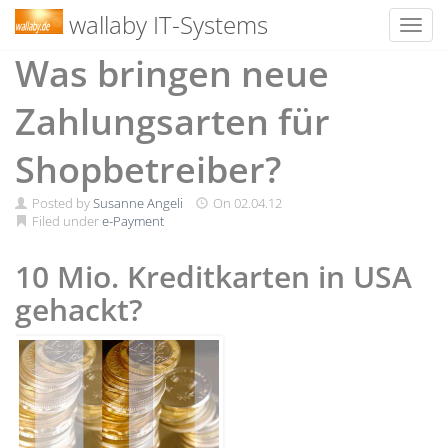
wallaby IT-Systems
Toggl
Skip
Was bringen neue
to
content
Zahlungsarten für
Shopbetreiber?
Posted by
Susanne Angeli
On
02.04.12
Filed under
e-Payment
10 Mio. Kreditkarten in USA
gehackt?