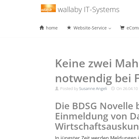
Menu
wallaby IT-Systems
home
Website-Service
eComm
Skip
to
content
Keine zwei Ma
notwendig bei
Posted by
Susanne Angeli
On
26.04.10
Die BDSG Novelle be
Einmeldung von Da
Wirtschaftsauskunf
In jüngster Zeit werden Meldungen i