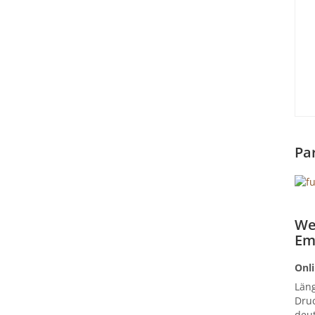
Pa
We
Em
Onli
Län
Druc
deut