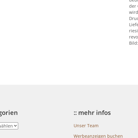
der
wird
Druc
Lief
ries
revo
Bild
egorien
:: mehr infos
Unser Team
Werbeanzeigen buchen