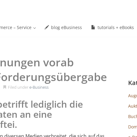
erce – Service
blog eBusiness
tutorials + eBooks
hnungen vorab
 Forderungsübergabe
Ka
Filed under
e-Business
Aug
trifft lediglich die
Auk
ten an eine
Buc
tei.
Dom
n diversen Medien verbreitet, die sich auf das