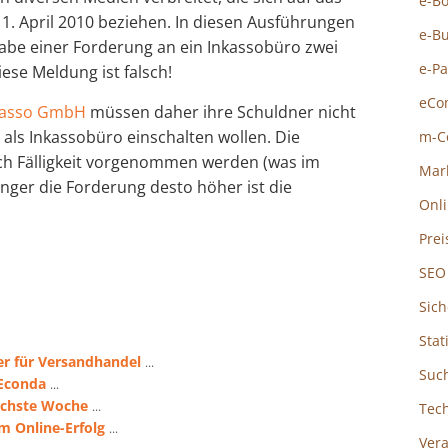
e-B
 1. April 2010 beziehen. In diesen Ausführungen
e-B
abe einer Forderung an ein Inkassobüro zwei
e-P
se Meldung ist falsch!
eCo
nkasso GmbH
müssen daher ihre Schuldner nicht
als Inkassobüro einschalten wollen. Die
m-C
h Fälligkeit vorgenommen werden (was im
Mar
jünger die Forderung desto höher ist die
Onl
Prei
SEO
Sich
Stat
er für Versandhandel
...
Suc
 Econda
...
nächste Woche
...
Tec
m Online-Erfolg
...
Ver