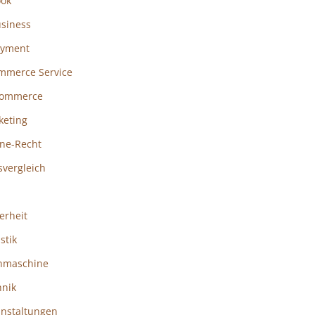
ook
usiness
ayment
mmerce Service
ommerce
keting
ine-Recht
svergleich
erheit
istik
hmaschine
hnik
anstaltungen