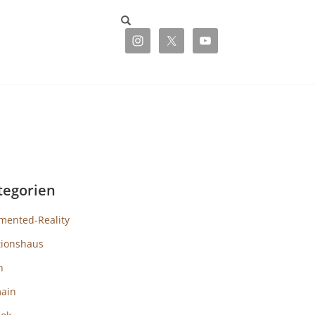
tegorien
mented-Reality
tionshaus
h
ain