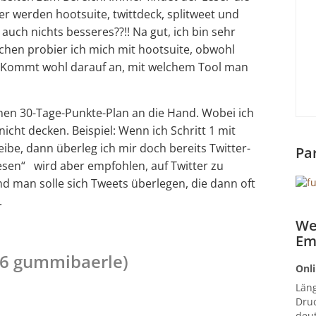
r werden hootsuite, twittdeck, splitweet und
auch nichts besseres??!! Na gut, ich bin sehr
chen probier ich mich mit hootsuite, obwohl
. Kommt wohl darauf an, mit welchem Tool man
en 30-Tage-Punkte-Plan an die Hand. Wobei ich
nicht decken. Beispiel: Wenn ich Schritt 1 mit
eibe, dann überleg ich mir doch bereits Twitter-
Pa
inlesen“ wird aber empfohlen, auf Twitter zu
d man solle sich Tweets überlegen, die dann oft
n.
We
Em
 6 gummibaerle)
Onli
Län
Druc
deut