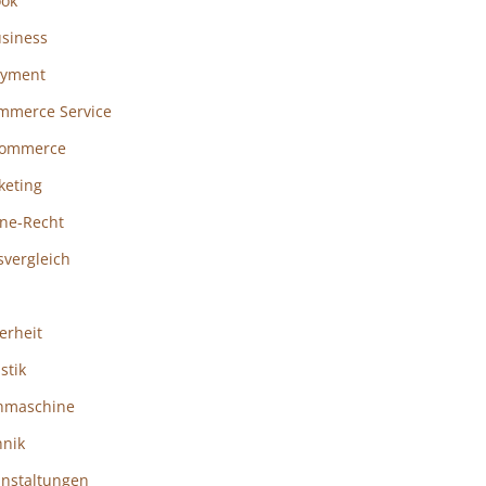
ook
usiness
ayment
mmerce Service
ommerce
keting
ine-Recht
svergleich
erheit
istik
hmaschine
hnik
anstaltungen