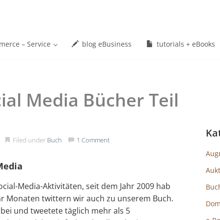
erce – Service
blog eBusiness
tutorials + eBooks
ial Media Bücher Teil
Ka
Filed under
Buch
1 Comment
Aug
-Media
Auk
cial-Media-Aktivitäten, seit dem Jahr 2009 hab
Buc
ar Monaten twittern wir auch zu unserem Buch.
Dom
abei und tweetete täglich mehr als 5