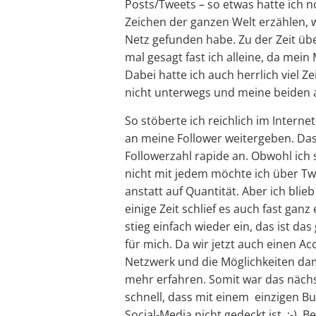
Posts/Tweets – so etwas hatte ich no
Zeichen der ganzen Welt erzählen,
Netz gefunden habe. Zu der Zeit übe
mal gesagt fast ich alleine, da mei
Dabei hatte ich auch herrlich viel Z
nicht unterwegs und meine beiden a
So stöberte ich reichlich im Interne
an meine Follower weitergeben. Da
Followerzahl rapide an. Obwohl ich
nicht mit jedem möchte ich über Twi
anstatt auf Quantität. Aber ich bli
einige Zeit schlief es auch fast ganz
stieg einfach wieder ein, das ist da
für mich. Da wir jetzt auch einen Ac
Netzwerk und die Möglichkeiten dami
mehr erfahren. Somit war das nächs
schnell, dass mit einem einzigen Bu
Social-Media nicht gedeckt ist. ;-). 