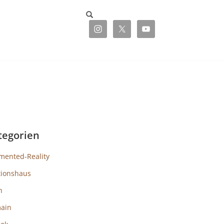
tegorien
mented-Reality
tionshaus
h
ain