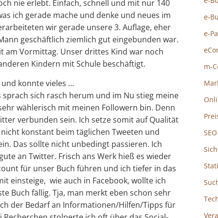
e-B
ch nie erlebt. Einfach, schnell und mit nur 140
 was ich gerade mache und denke und neues im
e-B
rarbeiteten wir gerade unsere 3. Auflage, eher
e-P
n Mann geschäftlich ziemlich gut eingebunden war.
eCo
eit am Vormittag. Unser drittes Kind war noch
nderen Kindern mit Schule beschäftigt.
m-C
t und konnte vieles …
Mar
s sprach sich rasch herum und im Nu stieg meine
Onl
 sehr wählerisch mit meinen Followern bin. Denn
Prei
tter verbunden sein. Ich setze somit auf Qualität
eb nicht konstant beim täglichen Tweeten und
SEO
 ein. Das sollte nicht unbedingt passieren. Ich
Sich
s gute an Twitter. Frisch ans Werk hieß es wieder
Stat
count für unser Buch führen und ich tiefer in das
t einsteige, wie auch in Facebook, wollte ich
Suc
te Buch fällig. Tja, man merkt eben schon sehr
Tec
ch der Bedarf an Informationen/Hilfen/Tipps für
Ver
Bei Recherchen stolperte ich oft über das Social-