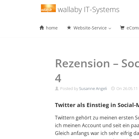
Menu
wallaby IT-Systems
home
Website-Service
eComm
Skip
to
content
Rezension – Soc
4
Posted by
Susanne Angeli
On
26.05.11
Twitter als Einstieg in Social
Twittern gehört zu meinen ersten So
ich meinen Account und seit ein pa
Gleich anfangs war ich sehr eifrig d