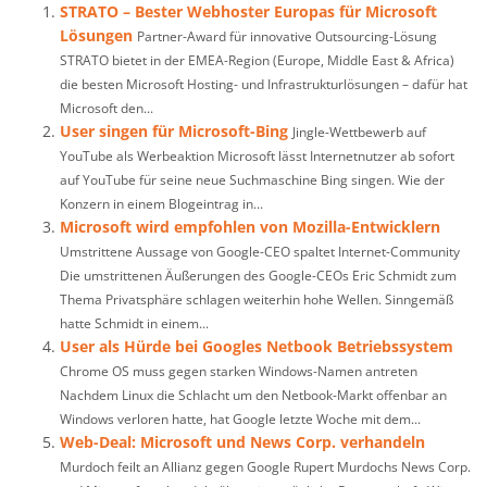
STRATO – Bester Webhoster Europas für Microsoft
Lösungen
Partner-Award für innovative Outsourcing-Lösung
STRATO bietet in der EMEA-Region (Europe, Middle East & Africa)
die besten Microsoft Hosting- und Infrastrukturlösungen – dafür hat
Microsoft den...
User singen für Microsoft-Bing
Jingle-Wettbewerb auf
YouTube als Werbeaktion Microsoft lässt Internetnutzer ab sofort
auf YouTube für seine neue Suchmaschine Bing singen. Wie der
Konzern in einem Blogeintrag in...
Microsoft wird empfohlen von Mozilla-Entwicklern
Umstrittene Aussage von Google-CEO spaltet Internet-Community
Die umstrittenen Äußerungen des Google-CEOs Eric Schmidt zum
Thema Privatsphäre schlagen weiterhin hohe Wellen. Sinngemäß
hatte Schmidt in einem...
User als Hürde bei Googles Netbook Betriebssystem
Chrome OS muss gegen starken Windows-Namen antreten
Nachdem Linux die Schlacht um den Netbook-Markt offenbar an
Windows verloren hatte, hat Google letzte Woche mit dem...
Web-Deal: Microsoft und News Corp. verhandeln
Murdoch feilt an Allianz gegen Google Rupert Murdochs News Corp.