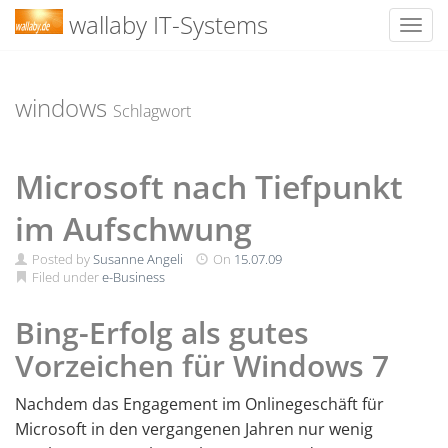
wallaby IT-Systems
Toggl
Skip
to
content
windows
Schlagwort
Microsoft nach Tiefpunkt
im Aufschwung
Posted by
Susanne Angeli
On
15.07.09
Filed under
e-Business
Bing-Erfolg als gutes
Vorzeichen für Windows 7
Nachdem das Engagement im Onlinegeschäft für
Microsoft in den vergangenen Jahren nur wenig