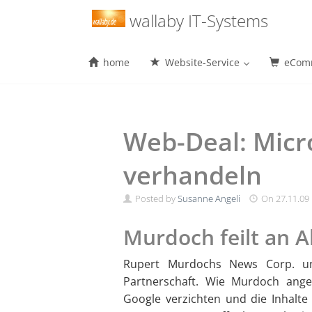
Menu
wallaby IT-Systems
home
Website-Service
eComm
Skip
to
content
Web-Deal: Micr
verhandeln
Posted by
Susanne Angeli
On
27.11.09
Murdoch feilt an A
Rupert Murdochs News Corp. un
Partnerschaft. Wie Murdoch angek
Google verzichten und die Inhalte