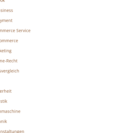
ook
usiness
ayment
mmerce Service
ommerce
keting
ine-Recht
svergleich
erheit
istik
hmaschine
hnik
anstaltungen