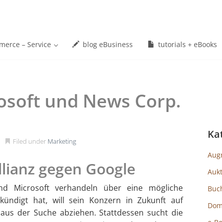
erce – Service
blog eBusiness
tutorials + eBooks
osoft und News Corp.
Ka
Filed under
Marketing
Aug
llianz gegen Google
Auk
d Microsoft verhandeln über eine mögliche
Buc
ündigt hat, will sein Konzern in Zukunft auf
Dom
 aus der Suche abziehen. Stattdessen sucht die