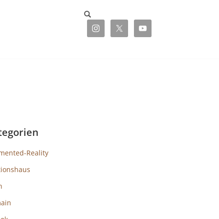
tegorien
mented-Reality
tionshaus
h
ain