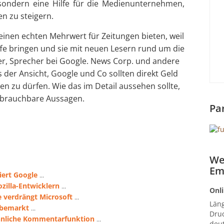
 sondern eine Hilfe für die Medienunternehmen,
en zu steigern.
inen echten Mehrwert für Zeitungen bieten, weil
ffe bringen und sie mit neuen Lesern rund um die
ker, Sprecher bei Google. News Corp. und andere
der Ansicht, Google und Co sollten direkt Geld
en zu dürfen. Wie das im Detail aussehen sollte,
m brauchbare Aussagen.
Pa
We
Em
miert Google
...
zilla-Entwicklern
...
Onli
e verdrängt Microsoft
...
Län
rbemarkt
...
Druc
hnliche Kommentarfunktion
...
deut