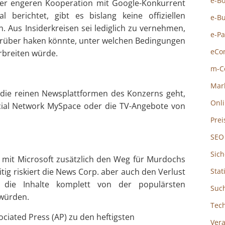
e-B
er engeren Kooperation mit Google-Konkurrent
 berichtet, gibt es bislang keine offiziellen
e-B
 Aus Insiderkreisen sei lediglich zu vernehmen,
e-P
darüber haken könnte, unter welchen Bedingungen
eCo
rbreiten würde.
m-C
Mar
die reinen Newsplattformen des Konzerns geht,
Onl
cial Network MySpace oder die TV-Angebote von
Prei
SEO
Sich
n mit Microsoft zusätzlich den Weg für Murdochs
tig riskiert die News Corp. aber auch den Verlust
Stat
 die Inhalte komplett von der populärsten
Suc
würden.
Tec
ciated Press (AP) zu den heftigsten
Ver