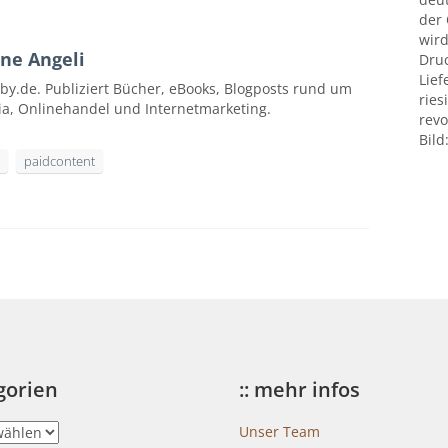
der
wird
ne Angeli
Druc
Lief
by.de. Publiziert Bücher, eBooks, Blogposts rund um
ries
ia, Onlinehandel und Internetmarketing.
revo
Bild
paidcontent
egorien
:: mehr infos
Unser Team