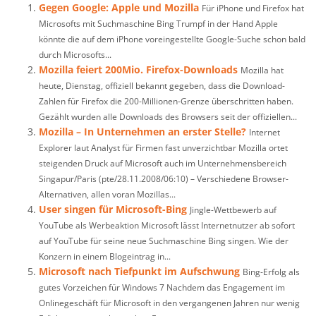
Gegen Google: Apple und Mozilla
Für iPhone und Firefox hat
Microsofts mit Suchmaschine Bing Trumpf in der Hand Apple
könnte die auf dem iPhone voreingestellte Google-Suche schon bald
durch Microsofts...
Mozilla feiert 200Mio. Firefox-Downloads
Mozilla hat
heute, Dienstag, offiziell bekannt gegeben, dass die Download-
Zahlen für Firefox die 200-Millionen-Grenze überschritten haben.
Gezählt wurden alle Downloads des Browsers seit der offiziellen...
Mozilla – In Unternehmen an erster Stelle?
Internet
Explorer laut Analyst für Firmen fast unverzichtbar Mozilla ortet
steigenden Druck auf Microsoft auch im Unternehmensbereich
Singapur/Paris (pte/28.11.2008/06:10) – Verschiedene Browser-
Alternativen, allen voran Mozillas...
User singen für Microsoft-Bing
Jingle-Wettbewerb auf
YouTube als Werbeaktion Microsoft lässt Internetnutzer ab sofort
auf YouTube für seine neue Suchmaschine Bing singen. Wie der
Konzern in einem Blogeintrag in...
Microsoft nach Tiefpunkt im Aufschwung
Bing-Erfolg als
gutes Vorzeichen für Windows 7 Nachdem das Engagement im
Onlinegeschäft für Microsoft in den vergangenen Jahren nur wenig