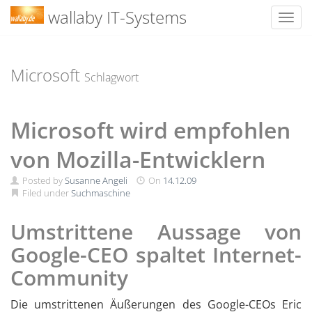
wallaby IT-Systems
Toggl
Skip
to
content
Microsoft
Schlagwort
Microsoft wird empfohlen
von Mozilla-Entwicklern
Posted by
Susanne Angeli
On
14.12.09
Filed under
Suchmaschine
Umstrittene Aussage von
Google-CEO spaltet Internet-
Community
Die umstrittenen Äußerungen des Google-CEOs Eric