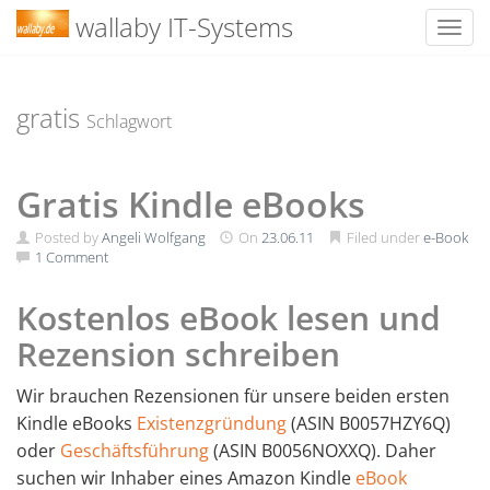
wallaby IT-Systems
Toggl
Skip
to
content
gratis
Schlagwort
Gratis Kindle eBooks
Posted by
Angeli Wolfgang
On
23.06.11
Filed under
e-Book
1 Comment
Kostenlos eBook lesen und
Rezension schreiben
Wir brauchen Rezensionen für unsere beiden ersten
Kindle eBooks
Existenzgründung
(ASIN B0057HZY6Q)
oder
Geschäftsführung
(ASIN B0056NOXXQ). Daher
suchen wir Inhaber eines Amazon Kindle
eBook