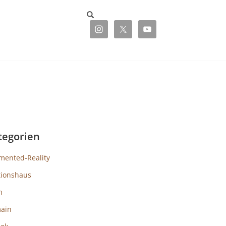
tegorien
mented-Reality
tionshaus
h
ain