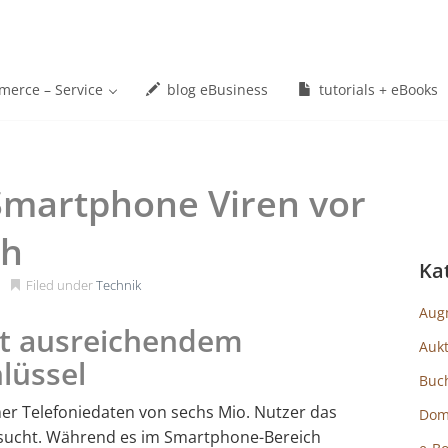
erce – Service
blog eBusiness
tutorials + eBooks
Smartphone Viren vor
ch
Ka
Filed under
Technik
Aug
it ausreichendem
Auk
hlüssel
Buc
r Telefoniedaten von sechs Mio. Nutzer das
Dom
ersucht. Während es im Smartphone-Bereich