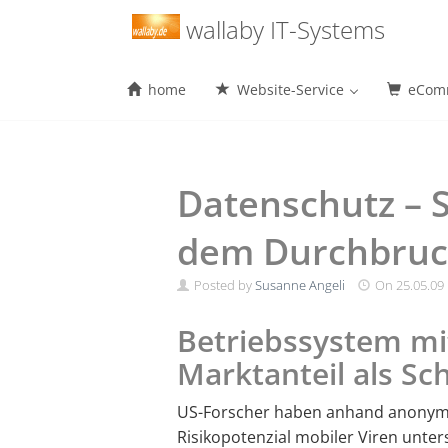
Menu
wallaby IT-Systems
home
Website-Service
eComm
Skip
to
content
Datenschutz – 
dem Durchbru
Posted by
Susanne Angeli
On
25.05.09
Betriebssystem m
Marktanteil als Sc
US-Forscher haben anhand anonyme
Risikopotenzial mobiler Viren unt