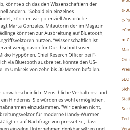
e-B
ieb, könnte sich das den Wissenschaftlern der
e-B
nell ändern. "Sobald ein einzelnes
indet, könnten wir potenziell Ausbrüche
e-P
agt Marta Gonzales, Mitautorin der im Magazin
eCo
hädlinge könnten zur Ausbreitung auf Bluetooth,
m-C
griffsvektoren nutzen. "Wissenschaftlich ist
derzeit wenig davon für Durchschnittsuser
Mar
Mikko Hyppönen, Chief Reserch Officer bei F-
Onl
ich via Bluetooth ausbreitet, könnte den US-
e im Umkreis von zehn bis 30 Metern befallen.
Prei
SEO
Sich
r unwahrscheinlich. Menschliche Verhaltens- und
Stat
r ein Hindernis. Sie würden es wohl ermöglichen,
maßnahmen einzudämmen. "Wir denken nicht,
Suc
Ausbreitungsvektor für moderne Handy-Würmer
Tec
estätigt er auf Nachfrage von pressetext, dass
 gegen einzelne Unternehmen denkbar wären und
Ver