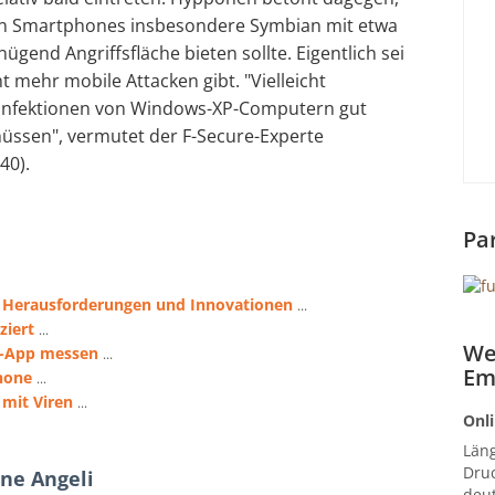
 an Smartphones insbesondere Symbian mit etwa
gend Angriffsfläche bieten sollte. Eigentlich sei
t mehr mobile Attacken gibt. "Vielleicht
t Infektionen von Windows-XP-Computern gut
müssen", vermutet der F-Secure-Experte
40).
Pa
m, Herausforderungen und Innovationen
...
ziert
...
We
d-App messen
...
Em
phone
...
 mit Viren
...
Onli
Län
Druc
ne Angeli
deut