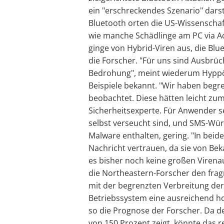
ein "erschreckendes Szenario" darst
Bluetooth orten die US-Wissenschaf
wie manche Schädlinge am PC via Ad
ginge von Hybrid-Viren aus, die Bl
die Forscher. "Für uns sind Ausbrü
Bedrohung", meint wiederum Hyppön
Beispiele bekannt. "Wir haben beg
beobachtet. Diese hätten leicht z
Sicherheitsexperte. Für Anwender s
selbst verseucht sind, und SMS-Würm
Malware enthalten, gering. "In beide
Nachricht vertrauen, da sie von Be
es bisher noch keine großen Viren
die Northeastern-Forscher den fra
mit der begrenzten Verbreitung der
Betriebssystem eine ausreichend ho
so die Prognose der Forscher. Da 
von 150 Prozent zeigt, könnte das r