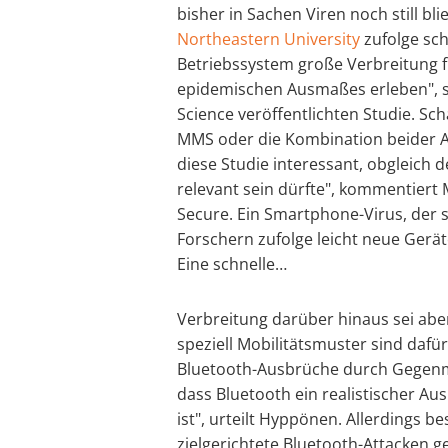
bisher in Sachen Viren noch still bl
Northeastern University
zufolge sch
Betriebssystem große Verbreitung f
epidemischen Ausmaßes erleben", s
Science veröffentlichten Studie. Sc
MMS oder die Kombination beider An
diese Studie interessant, obgleich 
relevant sein dürfte", kommentiert 
Secure. Ein Smartphone-Virus, der s
Forschern zufolge leicht neue Gerät
Eine schnelle…
Verbreitung darüber hinaus sei abe
speziell Mobilitätsmuster sind dafü
Bluetooth-Ausbrüche durch Gegen
dass Bluetooth ein realistischer 
ist", urteilt Hyppönen. Allerdings b
zielgerichtete Bluetooth-Attacken