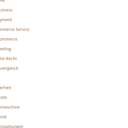
ook
usiness
ayment
mmerce Service
ommerce
keting
ine-Recht
svergleich
erheit
istik
hmaschine
hnik
anstaltungen