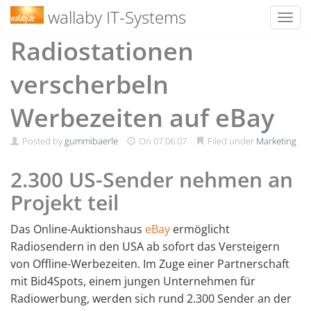
wallaby IT-Systems
Toggl
Skip
Radiostationen
to
content
verscherbeln
Werbezeiten auf eBay
Posted by
gummibaerle
On
07.06.07
Filed under
Marketing
2.300 US-Sender nehmen an
Projekt teil
Das Online-Auktionshaus
eBay
ermöglicht
Radiosendern in den USA ab sofort das Versteigern
von Offline-Werbezeiten. Im Zuge einer Partnerschaft
mit Bid4Spots, einem jungen Unternehmen für
Radiowerbung, werden sich rund 2.300 Sender an der