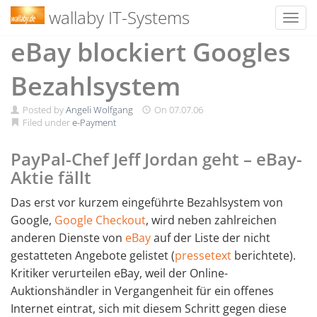
wallaby IT-Systems
Toggl
Skip
eBay blockiert Googles
to
content
Bezahlsystem
Posted by
Angeli Wolfgang
On
07.07.06
Filed under
e-Payment
PayPal-Chef Jeff Jordan geht – eBay-
Aktie fällt
Das erst vor kurzem eingeführte Bezahlsystem von
Google,
Google Checkout
, wird neben zahlreichen
anderen Dienste von
eBay
auf der Liste der nicht
gestatteten Angebote gelistet (
pressetext
berichtete).
Kritiker verurteilen eBay, weil der Online-
Auktionshändler in Vergangenheit für ein offenes
Internet eintrat, sich mit diesem Schritt gegen diese