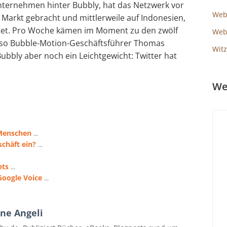
nternehmen hinter Bubbly, hat das Netzwerk vor
Web
 Markt gebracht und mittlerweile auf Indonesien,
itet. Pro Woche kämen im Moment zu den zwölf
Webs
, so Bubble-Motion-Geschäftsführer Thomas
Witz
 Bubbly aber noch ein Leichtgewicht: Twitter hat
We
 Menschen
...
chäft ein?
...
ets
...
Google Voice
...
ne Angeli