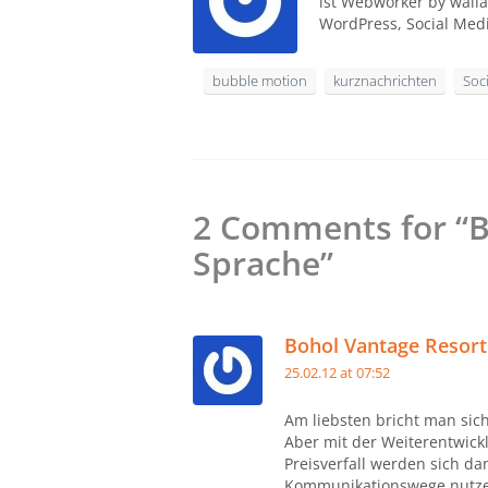
ist Webworker by walla
WordPress, Social Med
bubble motion
kurznachrichten
Soc
2 Comments for “B
Sprache”
Bohol Vantage Resort
25.02.12 at 07:52
Am liebsten bricht man sic
Aber mit der Weiterentwic
Preisverfall werden sich da
Kommunikationswege nutze