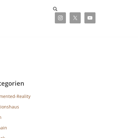
tegorien
mented-Reality
tionshaus
h
ain