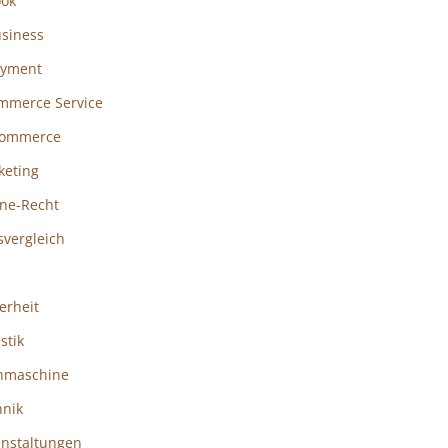
ook
usiness
ayment
mmerce Service
ommerce
keting
ine-Recht
svergleich
erheit
istik
hmaschine
hnik
anstaltungen