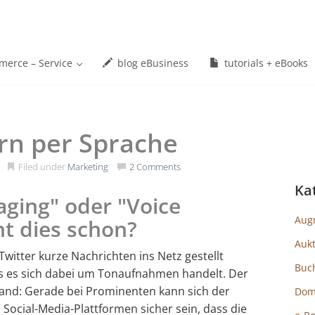
erce – Service
blog eBusiness
tutorials + eBooks
ern per Sprache
Filed under
Marketing
2 Comments
Ka
aging" oder "Voice
Aug
t dies schon?
Auk
 Twitter kurze Nachrichten ins Netz gestellt
Buc
s es sich dabei um Tonaufnahmen handelt. Der
r Hand: Gerade bei Prominenten kann sich der
Dom
Social-Media-Plattformen sicher sein, dass die