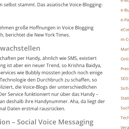
e-B
n selbst stammt. Das asiatische Voice-Blogging-
e-B
e-P
ehmen große Hoffnungen in Voice Blogging
eCo
ch, berichtet die New York Times.
m-C
hwachstellen
Mar
aften per Handy, ähnlich wie SMS, existiert
Onl
ging ist aber ein neuer Trend, so Krishna Baidya,
Prei
 Services wie Bubbly müssten jedoch noch einige
SEO
Technologie den Durchbruch zu schaffen, so
pliziert, die Voice-Blogs der unterschiedlichen
Sich
Der Service funktioniert nur über das Handy –
Stat
n deshalb ihre Handynummer. Aha, da liegt der
Suc
mal Daten erstmal rausrücken.
Tec
on – Social Voice Messaging
Ver