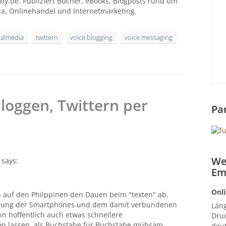
by.de. Publiziert Bücher, eBooks, Blogposts rund um
ia, Onlinehandel und Internetmarketing.
ialmedia
twittern
voice blogging
voice messaging
loggen, Twittern per
Pa
We
says:
Em
Onli
h auf den Philppinen den Dauen beim "texten" ab.
klung der Smartphones und dem damit verbundenen
Län
nn hoffentlich auch etwas schnellere
Druc
n lassen, als Buchstabe für Buchstabe mühsam
deut