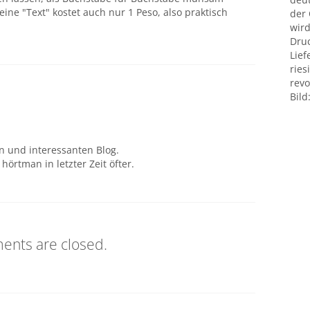
ine "Text" kostet auch nur 1 Peso, also praktisch
der
wird
Druc
Lief
ries
revo
Bild
en und interessanten Blog.
hörtman in letzter Zeit öfter.
nts are closed.