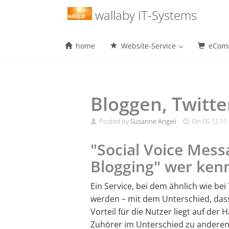
Menu
wallaby IT-Systems
home
Website-Service
eComm
Skip
to
content
Bloggen, Twitt
Posted by
Susanne Angeli
On
05.12.11
"Social Voice Mess
Blogging" wer kenn
Ein Service, bei dem ähnlich wie bei
werden – mit dem Unterschied, das
Vorteil für die Nutzer liegt auf de
Zuhörer im Unterschied zu anderen 