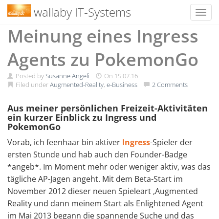
wallaby IT-Systems
Toggl
Skip
Meinung eines Ingress
to
content
Agents zu PokemonGo
Posted by
Susanne Angeli
On
15.07.16
Filed under
Augmented-Reality
,
e-Business
2 Comments
Aus meiner persönlichen Freizeit-Aktivitäten
ein kurzer Einblick zu Ingress und
PokemonGo
Vorab, ich feenhaar bin aktiver
Ingress
-Spieler der
ersten Stunde und hab auch den Founder-Badge
*angeb*. Im Moment mehr oder weniger aktiv, was das
tägliche AP-Jagen angeht. Mit dem Beta-Start im
November 2012 dieser neuen Spieleart ,Augmented
Reality und dann meinem Start als Enlightened Agent
im Mai 2013 begann die spannende Suche und das