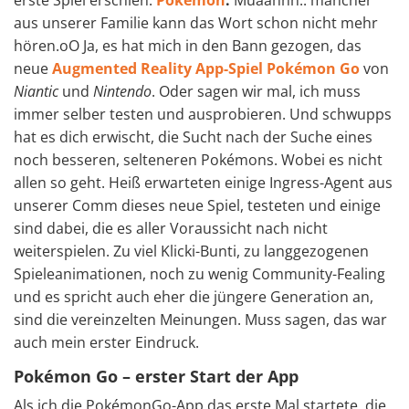
erste Spiel erschien:
Pokémon
.
Muaahhh.. mancher
aus unserer Familie kann das Wort schon nicht mehr
hören.oO Ja, es hat mich in den Bann gezogen, das
neue
Augmented Reality App-Spiel Pokémon Go
von
Niantic
und
Nintendo
. Oder sagen wir mal, ich muss
immer selber testen und ausprobieren. Und schwupps
hat es dich erwischt, die Sucht nach der Suche eines
noch besseren, selteneren Pokémons. Wobei es nicht
allen so geht. Heiß erwarteten einige Ingress-Agent aus
unserer Comm dieses neue Spiel, testeten und einige
sind dabei, die es aller Voraussicht nach nicht
weiterspielen. Zu viel Klicki-Bunti, zu langgezogenen
Spieleanimationen, noch zu wenig Community-Fealing
und es spricht auch eher die jüngere Generation an,
sind die vereinzelten Meinungen. Muss sagen, das war
auch mein erster Eindruck.
Pokémon Go – erster Start der App
Als ich die PokémonGo-App das erste Mal startete, die