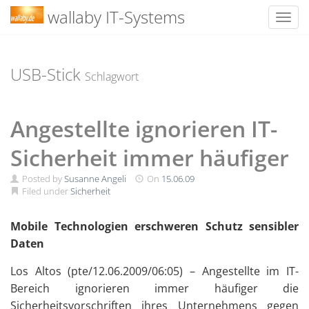
wallaby IT-Systems
Toggl
Skip
to
content
USB-Stick
Schlagwort
Angestellte ignorieren IT-
Sicherheit immer häufiger
Posted by
Susanne Angeli
On
15.06.09
Filed under
Sicherheit
Mobile Technologien erschweren Schutz sensibler
Daten
Los Altos (pte/12.06.2009/06:05) – Angestellte im IT-
Bereich ignorieren immer häufiger die
Sicherheitsvorschriften ihres Unternehmens gegen