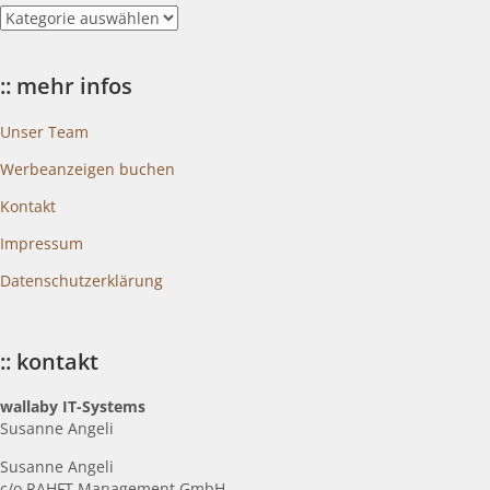
::
blogkategorien
:: mehr infos
Unser Team
Werbeanzeigen buchen
Kontakt
Impressum
Datenschutzerklärung
:: kontakt
wallaby IT-Systems
Susanne Angeli
Susanne Angeli
c
/o RAHFT Management GmbH