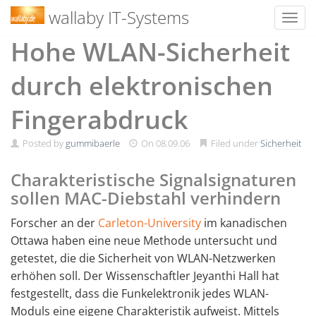
wallaby IT-Systems
Toggl
Skip
Hohe WLAN-Sicherheit
to
content
durch elektronischen
Fingerabdruck
Posted by
gummibaerle
On
08.09.06
Filed under
Sicherheit
Charakteristische Signalsignaturen
sollen MAC-Diebstahl verhindern
Forscher an der
Carleton-University
im kanadischen
Ottawa haben eine neue Methode untersucht und
getestet, die die Sicherheit von WLAN-Netzwerken
erhöhen soll. Der Wissenschaftler Jeyanthi Hall hat
festgestellt, dass die Funkelektronik jedes WLAN-
Moduls eine eigene Charakteristik aufweist. Mittels