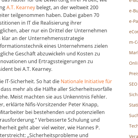
e-B
ung
A.T. Kearney
belegt, an der weltweit 200
e-B
Leiter teilgenommen haben. Dabei gaben 70
e-P
titionen in IT die Realisierung ihrer
lichen, aber nur ein Drittel der Unternehmen
eCo
ls klar an der Unternehmensstrategie
m-C
 Informationstechnik eines Unternehmens zielen
Mar
ägliche Geschäft abzuwickeln und Kosten zu
innovationen und Ertragssteigerungen zu
Onl
ident bei A.T. Kearney.
Prei
e IT-Sicherheit. So hat die
Nationale Initiative für
SEO
ass mehr als die Hälfte aller Sicherheitsvorfälle
Sich
ehe. Meist machten sie aus Unkenntnis Fehler.
r, erklärte Nifis-Vorsitzender Peter Knapp,
Stat
Mitarbeiter bei bestehenden und potenziellen
Suc
erausforderung.“ Verbesserte Schulung und
Tec
herheit geht aber viel weiter, wie Hannes P.
erstreicht: „Sicherheitsprobleme und
Ver