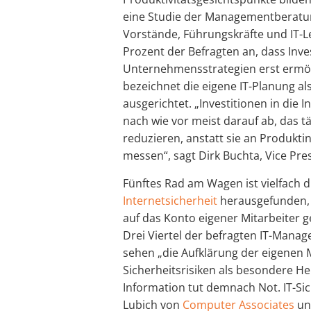
eine Studie der Managementberat
Vorstände, Führungskräfte und IT-
Prozent der Befragten an, dass Inves
Unternehmensstrategien erst ermög
bezeichnet die eigene IT-Planung a
ausgerichtet. „Investitionen in die
nach wie vor meist darauf ab, das t
reduzieren, anstatt sie an Produkt
messen“, sagt Dirk Buchta, Vice Pres
Fünftes Rad am Wagen ist vielfach di
Internetsicherheit
herausgefunden, d
auf das Konto eigener Mitarbeiter g
Drei Viertel der befragten IT-Manage
sehen „die Aufklärung der eigenen 
Sicherheitsrisiken als besondere H
Information tut demnach Not. IT-Sic
Lubich von
Computer Associates
unt