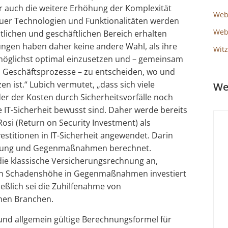
r auch die weitere Erhöhung der Komplexität
Web
uer Technologien und Funktionalitäten werden
Webs
tlichen und geschäftlichen Bereich erhalten
tungen haben daher keine andere Wahl, als ihre
Witz
möglichst optimal einzusetzen und – gemeinsam
n Geschäftsprozesse – zu entscheiden, wo und
n ist.“ Lubich vermutet, „dass sich viele
We
 der Kosten durch Sicherheitsvorfälle noch
 IT-Sicherheit bewusst sind. Daher werde bereits
Rosi (Return on Security Investment) als
estitionen in IT-Sicherheit angewendet. Darin
igung und Gegenmaßnahmen berechnet.
e die klassische Versicherungsrechnung an,
en Schadenshöhe in Gegenmaßnahmen investiert
ießlich sei die Zuhilfenahme von
chen Branchen.
e und allgemein gültige Berechnungsformel für