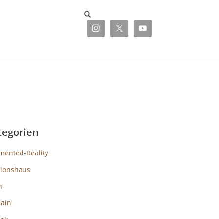
tegorien
mented-Reality
tionshaus
h
ain