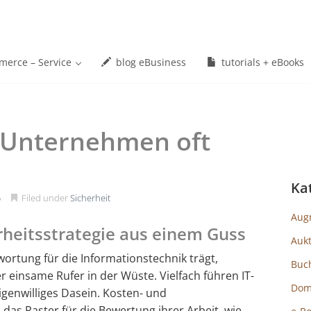
erce – Service
blog eBusiness
tutorials + eBooks
n Unternehmen oft
Ka
6
Filed under
Sicherheit
Aug
rheitsstrategie aus einem Guss
Auk
rtung für die Informationstechnik trägt,
Buc
 einsame Rufer in der Wüste. Vielfach führen IT-
Dom
igenwilliges Dasein. Kosten- und
 das Raster für die Bewertung ihrer Arbeit, wie