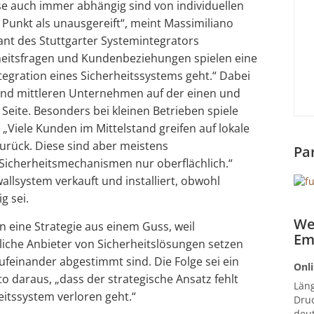
se auch immer abhängig sind von individuellen
Punkt als unausgereift“, meint Massimiliano
nt des Stuttgarter Systemintegrators
rheitsfragen und Kundenbeziehungen spielen eine
tegration eines Sicherheitssystems geht.“ Dabei
 und mittleren Unternehmen auf der einen und
ite. Besonders bei kleinen Betrieben spiele
. „Viele Kunden im Mittelstand greifen auf lokale
urück. Diese sind aber meistens
Pa
 Sicherheitsmechanismen nur oberflächlich.“
allsystem verkauft und installiert, obwohl
g sei.
We
eine Strategie aus einem Guss, weil
Em
iche Anbieter von Sicherheitslösungen setzen
aufeinander abgestimmt sind. Die Folge sei ein
Onli
to daraus, „dass der strategische Ansatz fehlt
Län
eitssystem verloren geht.“
Druc
deut