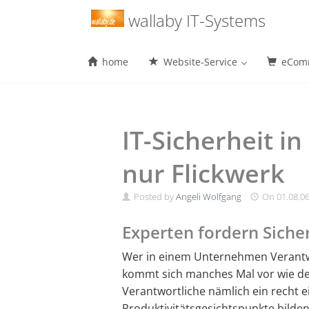
Menu
wallaby IT-Systems
home
Website-Service
eComm
Skip
to
content
IT-Sicherheit i
nur Flickwerk
Posted by
Angeli Wolfgang
On
01.08.0
Experten fordern Siche
Wer in einem Unternehmen Verantwo
kommt sich manches Mal vor wie der
Verantwortliche nämlich ein recht e
Produktivitätsgesichtspunkte bilden