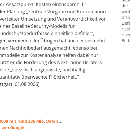
iger Ansatzpunkt, Kosten einzusparen. Er
der
er Planung „zentrale Vorgabe und Koordination
wird
Druc
 verteilter Umsetzung und Verantwortlichkeit vor
Lief
eines Baseline Security-Modells für
ries
ndschutzbedürfnisse einheitlich definiert,
revo
gen vermieden. Im Übrigen hat auch er vermehrt
Bild
hmen Nachholbedarf ausgemacht, ebenso bei
nmodelle zur Kostenanalyse helfen dabei nur
tützt er die Forderung des Nextiraone-Beraters
ne „spezifisch angepasste, nachhaltig
uantitativ überwachte IT-Sicherheit.“
ttgart, 01.08.2006).
2008 mit rund 285 Mio. Daten
...
t von Google
...