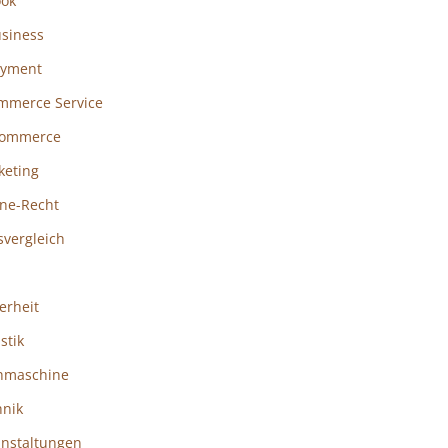
ook
usiness
ayment
mmerce Service
ommerce
keting
ine-Recht
svergleich
erheit
istik
hmaschine
hnik
anstaltungen