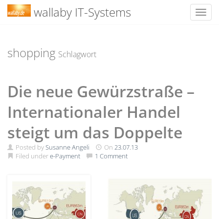
wallaby IT-Systems
Toggl
Skip
to
content
shopping
Schlagwort
Die neue Gewürzstraße –
Internationaler Handel
steigt um das Doppelte
Posted by
Susanne Angeli
On
23.07.13
Filed under
e-Payment
1 Comment