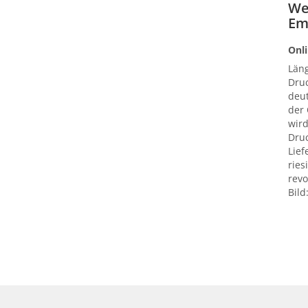
We
Em
Onli
Län
Druc
deut
der
wird
Druc
Lief
ries
revo
Bild