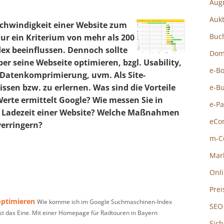
Aug
Auk
schwindigkeit einer Website zum
Buc
nur ein Kriterium von mehr als 200
dex beeinflussen. Dennoch sollte
Dom
r seine Webseite optimieren, bzgl. Usability,
e-B
, Datenkomprimierung, uvm. Als Site-
issen bzw. zu erlernen. Was sind die Vorteile
e-B
erte ermittelt Google? Wie messen Sie in
e-P
w. Ladezeit einer Website? Welche Maßnahmen
eCo
verringern?
m-C
Mar
Onl
Prei
optimieren
Wie komme ich im Google Suchmaschinen-Index
SEO
st das Eine. Mit einer Homepage für Radtouren in Bayern
Sich