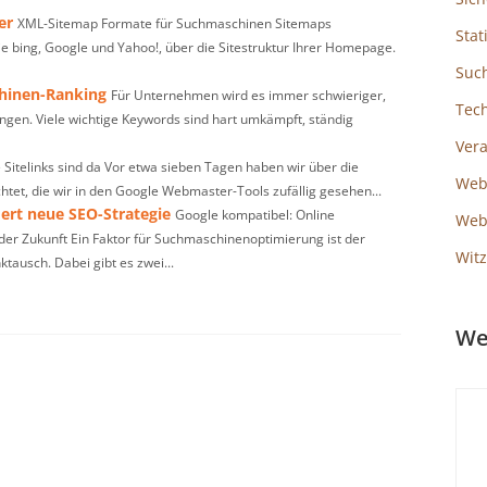
er
XML-Sitemap Formate für Suchmaschinen Sitemaps
Stat
e bing, Google und Yahoo!, über die Sitestruktur Ihrer Homepage.
Suc
hinen-Ranking
Für Unternehmen wird es immer schwieriger,
Tec
angen. Viele wichtige Keywords sind hart umkämpft, ständig
Ver
 Sitelinks sind da Vor etwa sieben Tagen haben wir über die
Web
tet, die wir in den Google Webmaster-Tools zufällig gesehen...
ert neue SEO-Strategie
Google kompatibel: Online
Webs
er Zukunft Ein Faktor für Suchmaschinenoptimierung ist der
Witz
tausch. Dabei gibt es zwei...
We