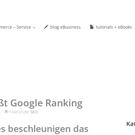
erce – Service
blog eBusiness
tutorials + eBooks
ußt Google Ranking
1
Filed under
SEO
Ka
es beschleunigen das