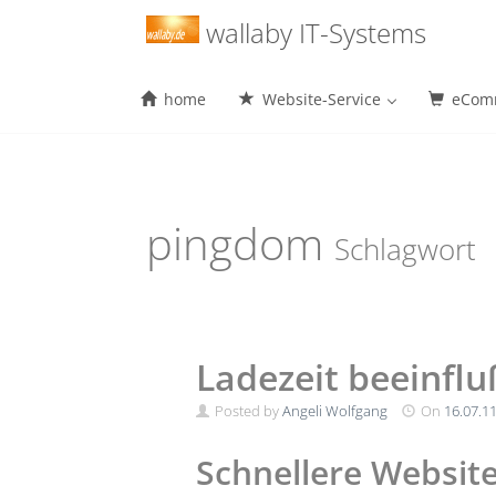
Menu
wallaby IT-Systems
home
Website-Service
eComm
Skip
to
content
pingdom
Schlagwort
Ladezeit beeinfl
Posted by
Angeli Wolfgang
On
16.07.1
Schnellere Websit