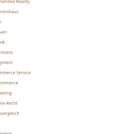
mented-Reality
tionshaus
h
ain
ook
usiness
ayment
mmerce Service
ommerce
keting
ine-Recht
svergleich
erheit