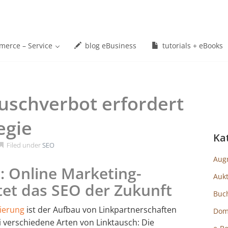
erce – Service
blog eBusiness
tutorials + eBooks
uschverbot erfordert
egie
Ka
Filed under
SEO
Aug
: Online Marketing-
Auk
et das SEO der Zukunft
Buc
ierung
ist der Aufbau von Linkpartnerschaften
Dom
i verschiedene Arten von Linktausch: Die