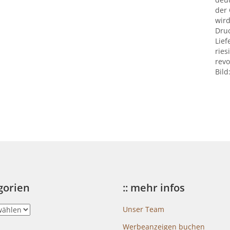
der
wird
Druc
Lief
ries
revo
Bild
egorien
:: mehr infos
Unser Team
Werbeanzeigen buchen