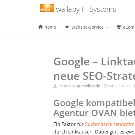
Menu
wallaby IT-Systems
home
Website-Service
eComm
Skip
to
content
Google – Linkta
neue SEO-Strat
Posted by
gummibaerle
On
13.08.07
Google kompatibel
Agentur OVAN biet
Ein Faktor für
Suchmaschinenoptim
durch Linktausch. Dabei gibt es zwe