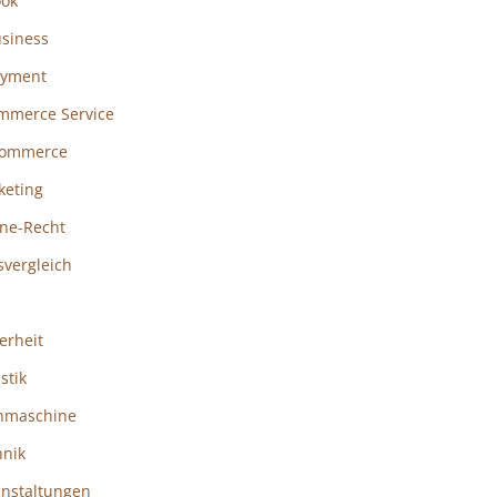
ook
usiness
ayment
mmerce Service
ommerce
keting
ine-Recht
svergleich
erheit
istik
hmaschine
hnik
anstaltungen