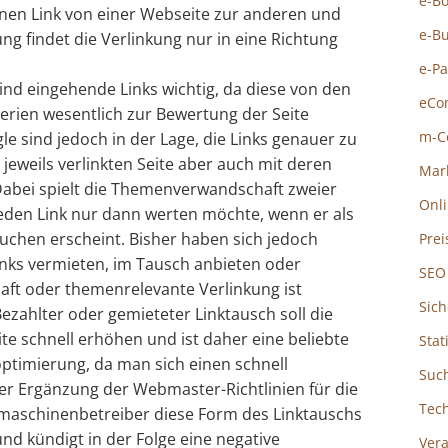
e-B
einen Link von einer Webseite zur anderen und
e-B
ung findet die Verlinkung nur in eine Richtung
e-P
sind eingehende Links wichtig, da diese von den
eCo
rien wesentlich zur Bewertung der Seite
m-C
e sind jedoch in der Lage, die Links genauer zu
 jeweils verlinkten Seite aber auch mit deren
Mar
Dabei spielt die Themenverwandschaft zweier
Onl
jeden Link nur dann werten möchte, wenn er als
uchen erscheint. Bisher haben sich jedoch
Prei
inks vermieten, im Tausch anbieten oder
SEO
ft oder themenrelevante Verlinkung ist
Sich
ezahlter oder gemieteter Linktausch soll die
te schnell erhöhen und ist daher eine beliebte
Stat
timierung, da man sich einen schnell
Suc
iner Ergänzung der Webmaster-Richtlinien für die
Tec
maschinenbetreiber diese Form des Linktauschs
und kündigt in der Folge eine negative
Ver