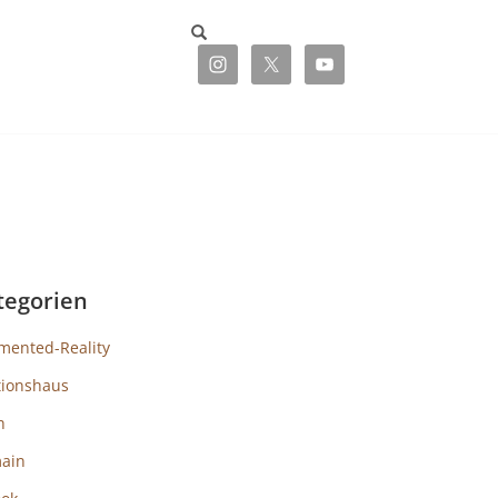
tegorien
mented-Reality
tionshaus
h
ain