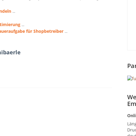
ndeln
...
timierung
...
ueraufgabe für Shopbetreiber
...
ibaerle
Pa
We
Em
Onli
Län
Druc
deut