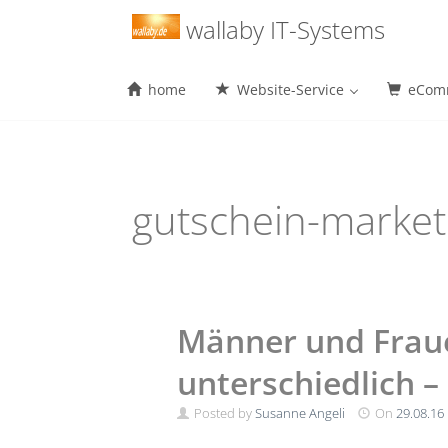
Menu
wallaby IT-Systems
home
Website-Service
eComm
Skip
to
content
gutschein-marke
Männer und Frau
unterschiedlich –
Posted by
Susanne Angeli
On
29.08.16