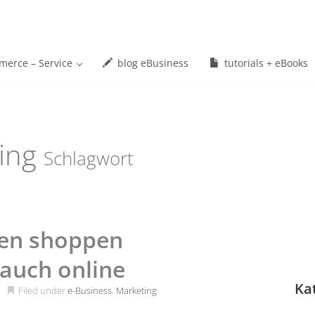
erce – Service
blog eBusiness
tutorials + eBooks
ting
Schlagwort
en shoppen
 auch online
Ka
Filed under
e-Business
,
Marketing