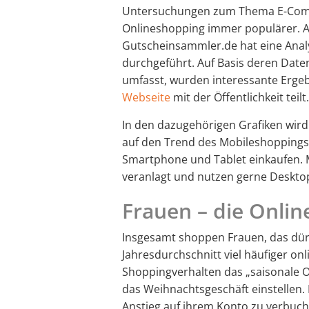
Untersuchungen zum Thema E-Comm
Onlineshopping immer populärer. A
Gutscheinsammler.de hat eine Ana
durchgeführt. Auf Basis deren Dat
umfasst, wurden interessante Ergebn
Webseite
mit der Öffentlichkeit teilt.
In den dazugehörigen Grafiken wird
auf den Trend des Mobileshoppings 
Smartphone und Tablet einkaufen. M
veranlagt und nutzen gerne Deskto
Frauen – die Onli
Insgesamt shoppen Frauen, das dür
Jahresdurchschnitt viel häufiger onl
Shoppingverhalten das „saisonale O
das Weihnachtsgeschäft einstellen.
Anstieg auf ihrem Konto zu verbuc