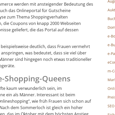
Aug
erce werden mit ansteigender Bedeutung des
Auk
uch das Onlineportal für Gutscheine
lyse zum Thema Shoppingverhalten
Buc
en, die Coupons von knapp 2000 Webseiten
Dom
isse geliefert, die das Portal auf dessen
e-B
e-B
 beispielsweise deutlich, dass Frauen vermehrt
anspringen, was bedeutet, dass sie viel über
e-P
änner sind hingegen noch etwas traditioneller
eCo
pgeräte.
m-C
ne-Shopping-Queens
Mar
fte kaum verwunderlich sein, im
Onl
ine ein als Männer. Interessant ist beim
Prei
nlineshopping“, wie früh Frauen sich schon auf
SEO
 Nach dem Sommerloch ist gleich ein hoher
hen, das im Oktober mit dem höchsten Anstieg
Sich