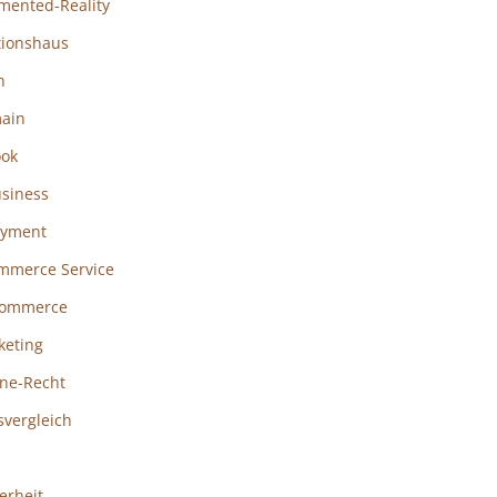
mented-Reality
tionshaus
h
ain
ook
usiness
ayment
mmerce Service
ommerce
keting
ine-Recht
svergleich
erheit