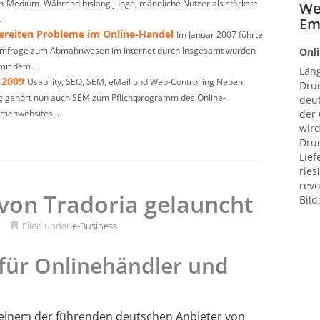
-Medium. Während bislang junge, männliche Nutzer als stärkste
We
.
Em
reiten Probleme im Online-Handel
Im Januar 2007 führte
 Umfrage zum Abmahnwesen im Internet durch Insgesamt wurden
Onli
mit dem...
Län
 2009
Usability, SEO, SEM, eMail und Web-Controlling Neben
Druc
ing gehört nun auch SEM zum Pflichtprogramm des Online-
deut
rmenwebsites...
der
wird
Druc
Lief
ries
revo
von Tradoria gelauncht
Bild
1
Filed under
e-Business
 für Onlinehändler und
, einem der führenden deutschen Anbieter von