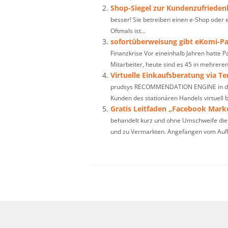
Shop-Siegel zur Kundenzufriedenh
besser! Sie betreiben einen e-Shop oder ei
Oftmals ist...
sofortüberweisung gibt eKomi-Pa
Finanzkrise Vor eineinhalb Jahren hatte
Mitarbeiter, heute sind es 45 in mehreren.
Virtuelle Einkaufsberatung via T
prudsys RECOMMENDATION ENGINE in da
Kunden des stationären Handels virtuell b
Gratis Leitfaden „Facebook Marke
behandelt kurz und ohne Umschweife die
und zu Vermarkten. Angefangen vom Aufba